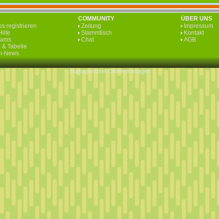
COMMUNITY
ÜBER UNS
s registrieren
Zeitung
Impressum
ilfe
Stammtisch
Kontakt
eams
Chat
AGB
 & Tabelle
rm-News
Managerspiel
Onlinemanager