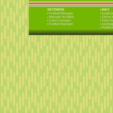
NETZWERK
LINKS
Football Manager
Kostenlo
Manager de fútbol
Online-H
Calcio manager
Freie T
Football Manager
Spieltag
Plattfo