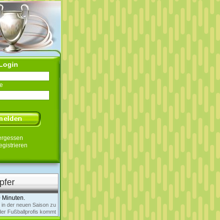
Login
e
ergessen
egistrieren
pfer
0 Minuten.
s in der neuen Saison zu
der Fußballprofis kommt