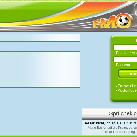
Emailadress
Passwort
Passwort v
Kostenlos r
Sprücheklo
Bei mir nicht, ich spiele ja nur 7
Mario Basler auf die Frage, ob e
einer Überbelastung 