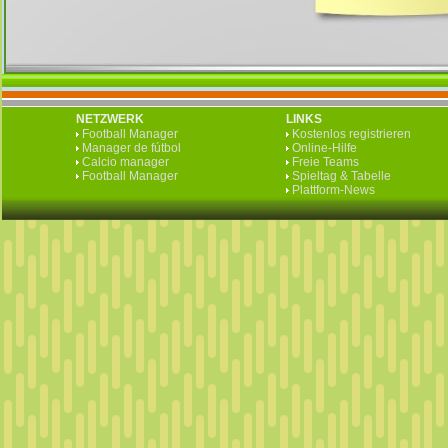
NETZWERK
LINKS
Football Manager
Kostenlos registrieren
Manager de fútbol
Online-Hilfe
Calcio manager
Freie Teams
Football Manager
Spieltag & Tabelle
Plattform-News