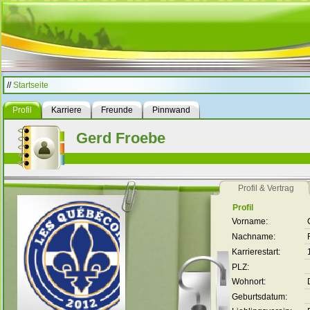
//
Startseite
Profil
Karriere
Freunde
Pinnwand
Gerd Froebe
Profil & Vertrag
Profil
Vorname:
Nachname:
Karrierestart:
PLZ:
Wohnort:
Geburtsdatum: