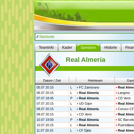
//
Startseite
Teaminfo
Kader
Spielplan
Historie
Fina
Real Almeria
Datum / Zeit
Heimteam
Gast
05.07 20:15
L
FC Zamorano
Real Alme
06.07 20:15
L
Real Almeria
Langreo
07.07 18:45
P
Real Almeria
CD Verin
07.07 20:15
L
UD Gijon
Real Alme
08.07 20:15
L
Real Almeria
Coruxo CF
09.07 20:15
L
CD Verin
Real Alme
10.07 19:00
P
Real Almeria
SC Barcel
10.07 20:15
L
Real Almeria
Puertollano
11.07 20:15
L
CF Ejido
Real Alme