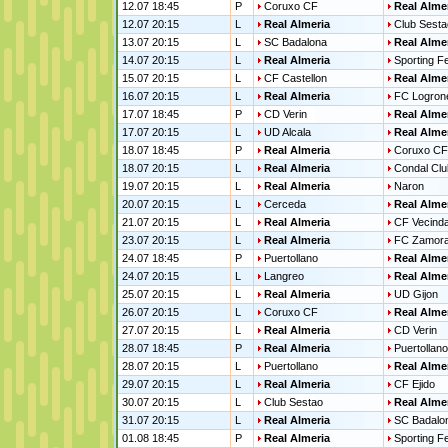
12.07 18:45
P
Coruxo CF
Real Alme
12.07 20:15
L
Real Almeria
Club Sesta
13.07 20:15
L
SC Badalona
Real Alme
14.07 20:15
L
Real Almeria
Sporting Fe
15.07 20:15
L
CF Castellon
Real Alme
16.07 20:15
L
Real Almeria
FC Logron
17.07 18:45
P
CD Verin
Real Alme
17.07 20:15
L
UD Alcala
Real Alme
18.07 18:45
P
Real Almeria
Coruxo CF
18.07 20:15
L
Real Almeria
Condal Clu
19.07 20:15
L
Real Almeria
Naron
20.07 20:15
L
Cerceda
Real Alme
21.07 20:15
L
Real Almeria
CF Vecinda
23.07 20:15
L
Real Almeria
FC Zamor
24.07 18:45
P
Puertollano
Real Alme
24.07 20:15
L
Langreo
Real Alme
25.07 20:15
L
Real Almeria
UD Gijon
26.07 20:15
L
Coruxo CF
Real Alme
27.07 20:15
L
Real Almeria
CD Verin
28.07 18:45
P
Real Almeria
Puertollano
28.07 20:15
L
Puertollano
Real Alme
29.07 20:15
L
Real Almeria
CF Ejido
30.07 20:15
L
Club Sestao
Real Alme
31.07 20:15
L
Real Almeria
SC Badalo
01.08 18:45
P
Real Almeria
Sporting Fe