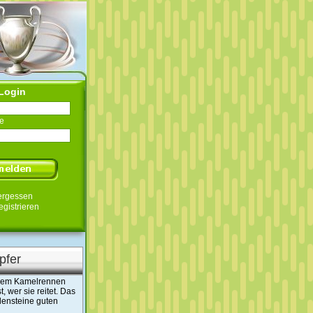
Login
e
ergessen
egistrieren
pfer
inem Kamelrennen
, wer sie reitet. Das
ilensteine guten