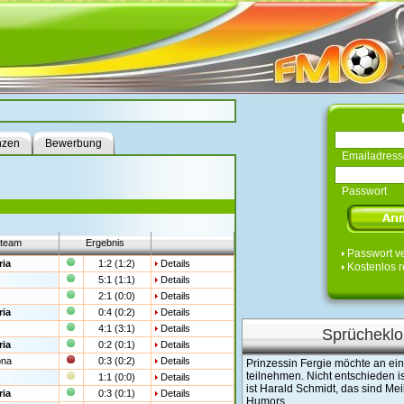
nzen
Bewerbung
Emailadress
Passwort
team
Ergebnis
Passwort v
ria
1:2 (1:2)
Details
Kostenlos r
5:1 (1:1)
Details
2:1 (0:0)
Details
ria
0:4 (0:2)
Details
4:1 (3:1)
Details
Sprücheklo
ria
0:2 (0:1)
Details
ona
0:3 (0:2)
Details
Prinzessin Fergie möchte an e
teilnehmen. Nicht entschieden ist
1:1 (0:0)
Details
ist Harald Schmidt, das sind Me
ria
0:3 (0:1)
Details
Humors.