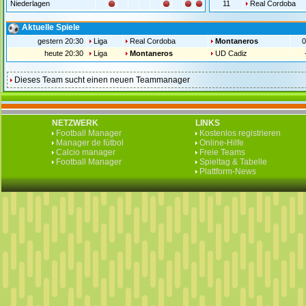
Niederlagen
11
Real Cordoba
Aktuelle Spiele
gestern 20:30
Liga
Real Cordoba
Montaneros
0
heute 20:30
Liga
Montaneros
UD Cadiz
Dieses Team sucht einen neuen Teammanager
NETZWERK
LINKS
Football Manager
Kostenlos registrieren
Manager de fútbol
Online-Hilfe
Calcio manager
Freie Teams
Football Manager
Spieltag & Tabelle
Plattform-News