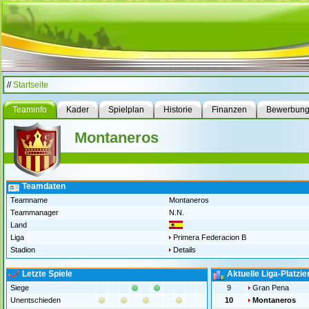
//
Startseite
Teaminfo
Kader
Spielplan
Historie
Finanzen
Bewerbun
Montaneros
Teamdaten
Teamname
Montaneros
Teammanager
N.N.
Land
Liga
Primera Federacion B
Stadion
Details
Letzte Spiele
Aktuelle Liga-Platzi
Siege
9
Gran Pena
Unentschieden
10
Montaneros