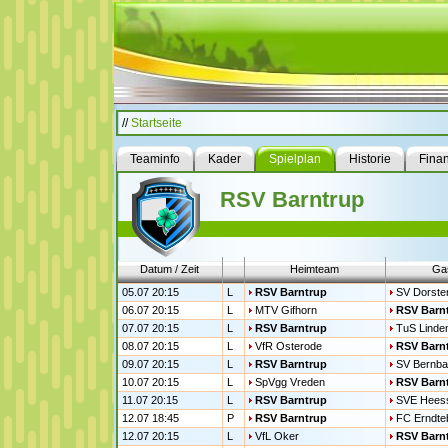
//
Startseite
Teaminfo
Kader
Spielplan
Historie
Fina
RSV Barntrup
Datum / Zeit
Heimteam
Ga
05.07 20:15
L
RSV Barntrup
SV Dorste
06.07 20:15
L
MTV Gifhorn
RSV Barn
07.07 20:15
L
RSV Barntrup
TuS Linde
08.07 20:15
L
VfR Osterode
RSV Barn
09.07 20:15
L
RSV Barntrup
SV Bernba
10.07 20:15
L
SpVgg Vreden
RSV Barn
11.07 20:15
L
RSV Barntrup
SVE Hees
12.07 18:45
P
RSV Barntrup
FC Erndte
12.07 20:15
L
VfL Oker
RSV Barn