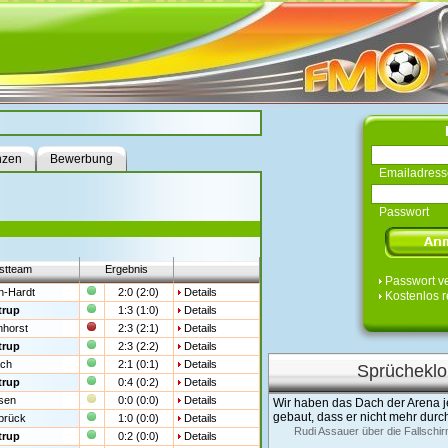
nzen
Bewerbung
Emailadress
Passwort
stteam
Ergebnis
Passwort v
n-Hardt
2:0 (2:0)
Details
Kostenlos r
trup
1:3 (1:0)
Details
nhorst
2:3 (2:1)
Details
trup
2:3 (2:2)
Details
ch
2:1 (0:1)
Details
Sprücheklo
trup
0:4 (0:2)
Details
sen
0:0 (0:0)
Details
Wir haben das Dach der Arena je
gebaut, dass er nicht mehr dur
brück
1:0 (0:0)
Details
Rudi Assauer über die Fallsch
trup
0:2 (0:0)
Details