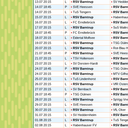
13.07 20:15
L
RSV Barntrup
SV Hedde
14.07 18:45
P
SVE Heessen
RSV Barn
14.07 20:15
L
TuS Tengern
RSV Barn
15.07 20:15
L
RSV Barntrup
Habenhau
16.07 20:15
L
FC Erndtebrück
RSV Barn
17.07 20:15
L
RSV Barntrup
SuS Waltr
18.07 18:45
P
FC Erndtebrück
RSV Barn
18.07 20:15
L
Eidertal Molfsee
RSV Barn
19.07 20:15
L
RSV Barntrup
TSG Dülm
20.07 20:15
L
RSV Barntrup
Rot-Blau 
21.07 18:45
P
RSV Barntrup
SVE Hees
21.07 20:15
L
TSV Holtensen
RSV Barn
23.07 20:15
L
SV Dorsten-Hardt
RSV Barn
24.07 18:45
P
RSV Barntrup
TSG Dülm
24.07 20:15
L
RSV Barntrup
MTV Gifho
25.07 20:15
L
TuS Lindenhorst
RSV Barn
26.07 20:15
L
RSV Barntrup
VfR Oster
27.07 20:15
L
SV Bernbach
RSV Barn
28.07 18:45
P
TSG Dülmen
RSV Barn
28.07 20:15
L
RSV Barntrup
SpVgg Vre
29.07 20:15
L
SVE Heessen
RSV Barn
30.07 20:15
L
RSV Barntrup
VfL Oker
31.07 20:15
L
SV Heddernheim
RSV Barn
01.08 20:15
L
RSV Barntrup
TuS Tenge
02.08 20:15
L
Habenhauser FV
RSV Barn