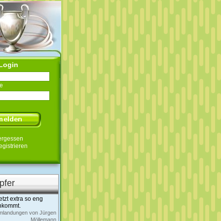
Login
e
ergessen
egistrieren
pfer
tzt extra so eng
chkommt.
irmlandungen von Jürgen
Möllemann