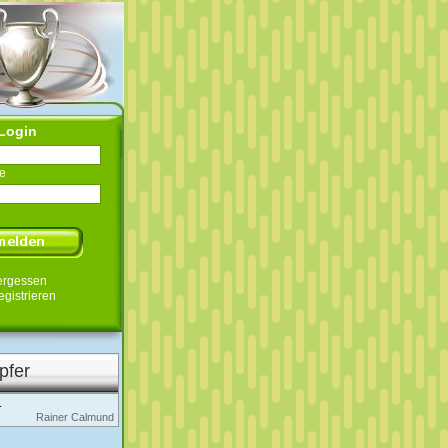
Login
e
ergessen
egistrieren
pfer
.
Rainer Calmund