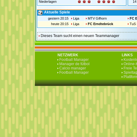
Niederlagen
14
Aktuelle Spiele
gestern 20:15
Liga
MTV Gifhorn
FC E
heute 20:15
Liga
FC Erndtebrück
TuS 
Dieses Team sucht einen neuen Teammanager
NETZWERK
LINKS
Football Manager
Kostenlo
Manager de fútbol
Online-H
Calcio manager
Freie T
Football Manager
Spieltag
Plattfo