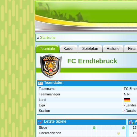
//
Startseite
Teaminfo
Kader
Spielplan
Historie
Fina
FC Erndtebrück
Teamdaten
Teamname
FC Ernd
Teammanager
N.N.
Land
Liga
Landesl
Stadion
Details
Letzte Spiele
A
Siege
12
Unentschieden
13