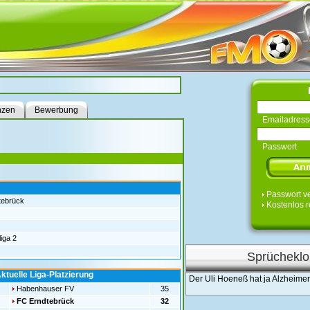
nzen
Bewerbung
Emailadress
Passwort
Passwort v
tebrück
Kostenlos r
iga 2
Sprücheklo
ktuelle Liga-Platzierung
Der Uli Hoeneß hat ja Alzheimer
Habenhauser FV
35
FC Erndtebrück
32