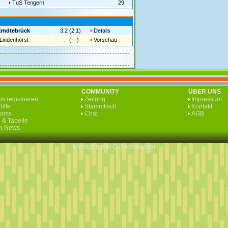
TuS Tengern
29
rndtebrück
3:2 (2:1)
Details
Lindenhorst
-:- (-:-)
Vorschau
COMMUNITY
ÜBER UNS
s registrieren
Zeitung
Impressum
ilfe
Stammtisch
Kontakt
eams
Chat
AGB
 & Tabelle
rm-News
Managerspiel
Onlinemanager