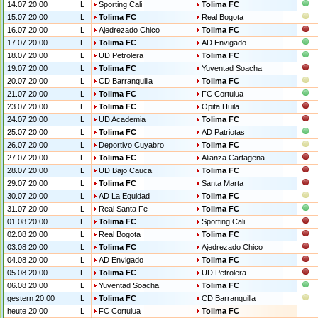
14.07 20:00
L
Sporting Cali
Tolima FC
15.07 20:00
L
Tolima FC
Real Bogota
16.07 20:00
L
Ajedrezado Chico
Tolima FC
17.07 20:00
L
Tolima FC
AD Envigado
18.07 20:00
L
UD Petrolera
Tolima FC
19.07 20:00
L
Tolima FC
Yuventad Soacha
20.07 20:00
L
CD Barranquilla
Tolima FC
21.07 20:00
L
Tolima FC
FC Cortulua
23.07 20:00
L
Tolima FC
Opita Huila
24.07 20:00
L
UD Academia
Tolima FC
25.07 20:00
L
Tolima FC
AD Patriotas
26.07 20:00
L
Deportivo Cuyabro
Tolima FC
27.07 20:00
L
Tolima FC
Alianza Cartagena
28.07 20:00
L
UD Bajo Cauca
Tolima FC
29.07 20:00
L
Tolima FC
Santa Marta
30.07 20:00
L
AD La Equidad
Tolima FC
31.07 20:00
L
Real Santa Fe
Tolima FC
01.08 20:00
L
Tolima FC
Sporting Cali
02.08 20:00
L
Real Bogota
Tolima FC
03.08 20:00
L
Tolima FC
Ajedrezado Chico
04.08 20:00
L
AD Envigado
Tolima FC
05.08 20:00
L
Tolima FC
UD Petrolera
06.08 20:00
L
Yuventad Soacha
Tolima FC
gestern 20:00
L
Tolima FC
CD Barranquilla
heute 20:00
L
FC Cortulua
Tolima FC