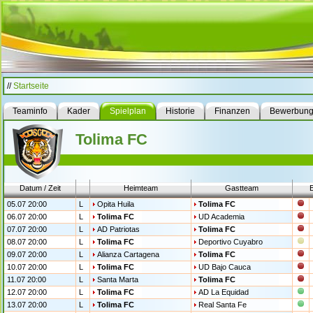
//
Startseite
Teaminfo
Kader
Spielplan
Historie
Finanzen
Bewerbun
Tolima FC
Datum / Zeit
Heimteam
Gastteam
05.07 20:00
L
Opita Huila
Tolima FC
06.07 20:00
L
Tolima FC
UD Academia
07.07 20:00
L
AD Patriotas
Tolima FC
08.07 20:00
L
Tolima FC
Deportivo Cuyabro
09.07 20:00
L
Alianza Cartagena
Tolima FC
10.07 20:00
L
Tolima FC
UD Bajo Cauca
11.07 20:00
L
Santa Marta
Tolima FC
12.07 20:00
L
Tolima FC
AD La Equidad
13.07 20:00
L
Tolima FC
Real Santa Fe