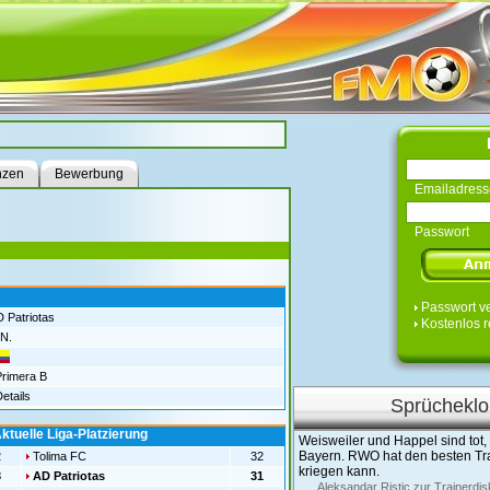
nzen
Bewerbung
Emailadress
Passwort
Passwort v
 Patriotas
Kostenlos r
N.
rimera B
etails
Sprücheklo
ktuelle Liga-Platzierung
Weisweiler und Happel sind tot, H
Bayern. RWO hat den besten Tr
2
Tolima FC
32
kriegen kann.
3
AD Patriotas
31
Aleksandar Ristic zur Trainerdi