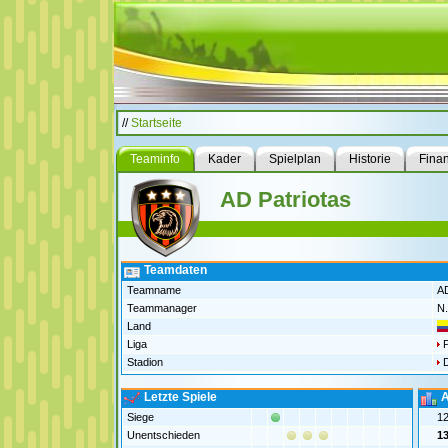
//
Startseite
Teaminfo
Kader
Spielplan
Historie
Fina
AD Patriotas
Teamdaten
Teamname
AD
Teammanager
N.
Land
Liga
P
Stadion
D
Letzte Spiele
A
Siege
1
Unentschieden
1