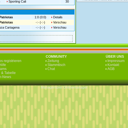
4
Sporting Cali
30
Patriotas
1:0 (0:0)
Details
Patriotas
-:- (-:-)
Vorschau
nza Cartagena
-:- (-:-)
Vorschau
COMMUNITY
ÜBER UNS
s registrieren
Zeitung
Impressum
ilfe
Stammtisch
Kontakt
eams
Chat
AGB
 & Tabelle
rm-News
Managerspiel
Onlinemanager