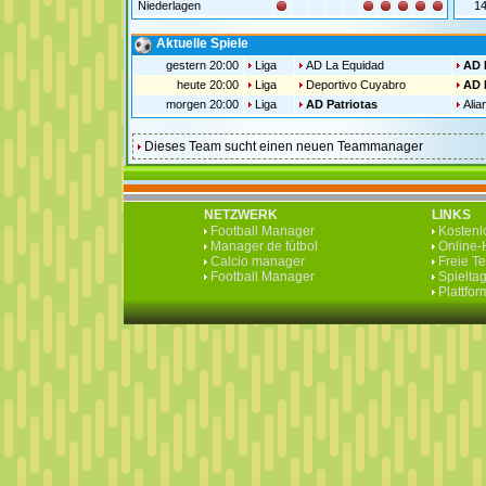
Niederlagen
1
Aktuelle Spiele
gestern 20:00
Liga
AD La Equidad
AD 
heute 20:00
Liga
Deportivo Cuyabro
AD 
morgen 20:00
Liga
AD Patriotas
Alia
Dieses Team sucht einen neuen Teammanager
NETZWERK
LINKS
Football Manager
Kostenlo
Manager de fútbol
Online-H
Calcio manager
Freie T
Football Manager
Spieltag
Plattfo