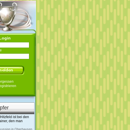
Login
e
ergessen
egistrieren
pfer
itzfeld ist bei den
ainer, den man
skussion in Oberhausen.