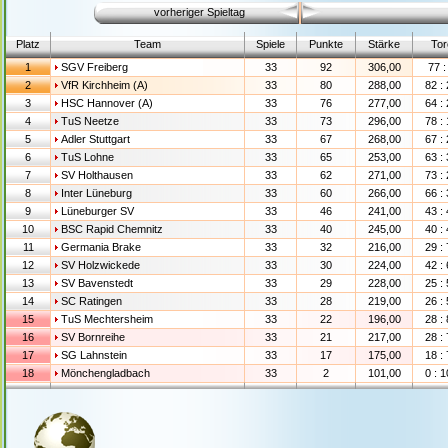
vorheriger Spieltag
Platz
Team
Spiele
Punkte
Stärke
Tor
1
SGV Freiberg
33
92
306,00
77 :
2
VfR Kirchheim (A)
33
80
288,00
82 :
3
HSC Hannover (A)
33
76
277,00
64 :
4
TuS Neetze
33
73
296,00
78 :
5
Adler Stuttgart
33
67
268,00
67 :
6
TuS Lohne
33
65
253,00
63 :
7
SV Holthausen
33
62
271,00
73 :
8
Inter Lüneburg
33
60
266,00
66 :
9
Lüneburger SV
33
46
241,00
43 :
10
BSC Rapid Chemnitz
33
40
245,00
40 :
11
Germania Brake
33
32
216,00
29 :
12
SV Holzwickede
33
30
224,00
42 :
13
SV Bavenstedt
33
29
228,00
25 :
14
SC Ratingen
33
28
219,00
26 :
15
TuS Mechtersheim
33
22
196,00
28 :
16
SV Bornreihe
33
21
217,00
28 :
17
SG Lahnstein
33
17
175,00
18 :
18
Mönchengladbach
33
2
101,00
0 : 