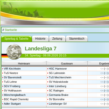
//
Startseite
Spieltag & Tabelle
Historie
Zeitung
Stammtisch
Landesliga 7
34. Spieltag - 08.08.2026 20:15
Heimteam
Gastteam
Ergebni
VfR Kirchheim
HSC Hannover
-:- (-:-)
TuS Neetze
SG Lahnstein
-:- (-:-)
SV Bavenstedt
TuS Mechtersheim
-:- (-:-)
TuS Lohne
SV Holzwickede
-:- (-:-)
SGV Freiberg
Inter Lüneburg
-:- (-:-)
SV Holthausen
SC Ratingen
-:- (-:-)
Mönchengladbach
Germania Brake
-:- (-:-)
BSC Rapid Chemnitz
SV Bornreihe
-:- (-:-)
Adler Stuttgart
Lüneburger SV
-:- (-:-)