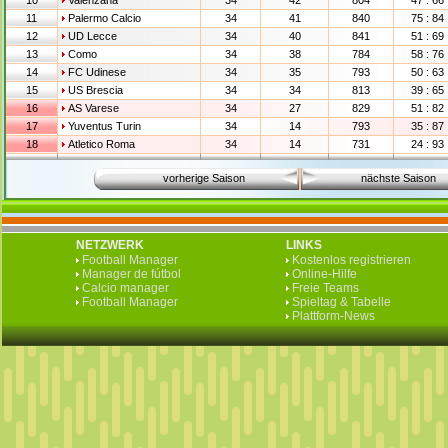
10
Valenzana
34
42
804
47 : 66
11
Palermo Calcio
34
41
840
75 : 84
12
UD Lecce
34
40
841
51 : 69
13
Como
34
38
784
58 : 76
14
FC Udinese
34
35
793
50 : 63
15
US Brescia
34
34
813
39 : 65
16
AS Varese
34
27
829
51 : 82
17
Yuventus Turin
34
14
793
35 : 87
18
Atletico Roma
34
14
731
24 : 93
vorherige Saison
nächste Saison
NETZWERK
LINKS
Football Manager
Kostenlos registrieren
Manager de fútbol
Online-Hilfe
Calcio manager
Freie Teams
Football Manager
Spieltag & Tabelle
Plattform-News