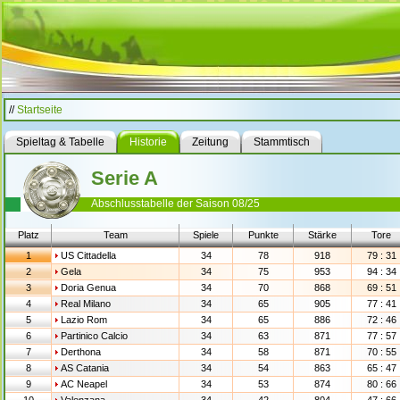
//
Startseite
Spieltag & Tabelle
Historie
Zeitung
Stammtisch
Serie A
Abschlusstabelle der Saison 08/25
Platz
Team
Spiele
Punkte
Stärke
Tore
1
US Cittadella
34
78
918
79 : 31
2
Gela
34
75
953
94 : 34
3
Doria Genua
34
70
868
69 : 51
4
Real Milano
34
65
905
77 : 41
5
Lazio Rom
34
65
886
72 : 46
6
Partinico Calcio
34
63
871
77 : 57
7
Derthona
34
58
871
70 : 55
8
AS Catania
34
54
863
65 : 47
9
AC Neapel
34
53
874
80 : 66