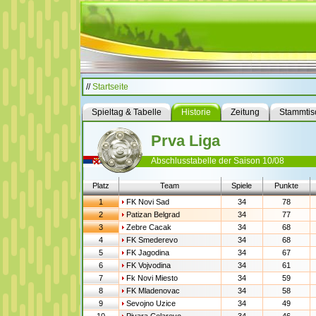
//
Startseite
Spieltag & Tabelle
Historie
Zeitung
Stammtis
Prva Liga
Abschlusstabelle der Saison 10/08
Platz
Team
Spiele
Punkte
1
FK Novi Sad
34
78
2
Patizan Belgrad
34
77
3
Zebre Cacak
34
68
4
FK Smederevo
34
68
5
FK Jagodina
34
67
6
FK Vojvodina
34
61
7
Fk Novi Miesto
34
59
8
FK Mladenovac
34
58
9
Sevojno Uzice
34
49