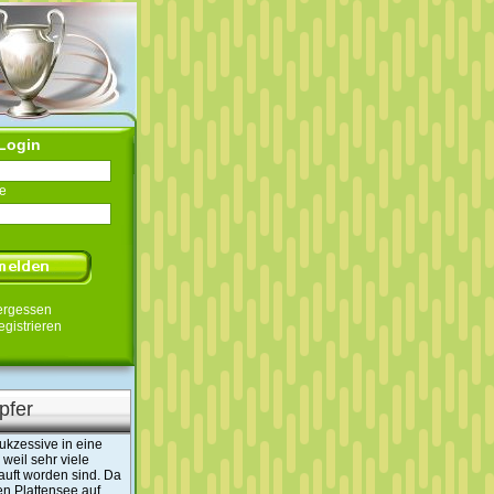
Login
e
ergessen
egistrieren
pfer
sukzessive in eine
 weil sehr viele
auft worden sind. Da
n Plattensee auf