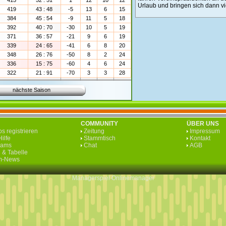
415
52 : 51
1
12
10
12
Urlaub und bringen sich dann vie
419
43 : 48
-5
13
6
15
384
45 : 54
-9
11
5
18
392
40 : 70
-30
10
5
19
371
36 : 57
-21
9
6
19
339
24 : 65
-41
6
8
20
348
26 : 76
-50
8
2
24
336
15 : 75
-60
4
6
24
322
21 : 91
-70
3
3
28
nächste Saison
COMMUNITY
ÜBER UNS
s registrieren
Zeitung
Impressum
ilfe
Stammtisch
Kontakt
eams
Chat
AGB
 & Tabelle
rm-News
Managerspiel
Onlinemanager