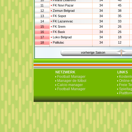
10
Pivara Celarevo
34
46
11
FK Novi Pazar
34
45
12
Zemun Belgrad
34
38
13
FK Sopot
34
35
14
FK Lazarevac
34
33
15
FK Srem
34
26
16
FK Bask
34
26
17
Loko Belgrad
34
18
18
Palilulac
34
12
vorherige Saison
NETZWERK
LINKS
Football Manager
Kostenlo
Manager de fútbol
Online-H
Calcio manager
Freie T
Football Manager
Spieltag
Plattfo