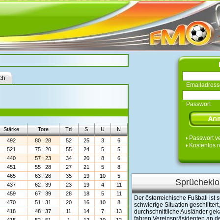
ch
Emailadress
Passwort
Stärke
Tore
Td
S
U
N
Passwort v
492
80 : 28
52
25
3
6
Kostenlos r
521
75 : 20
55
24
5
5
440
57 : 23
34
20
8
6
451
55 : 28
27
21
5
8
465
63 : 28
35
19
10
5
Sprücheklo
437
62 : 39
23
19
4
11
459
67 : 39
28
18
5
11
Der österreichische Fußball ist 
470
51 : 31
20
16
10
8
schwierige Situation geschlittert,
418
48 : 37
11
14
7
13
durchschnittliche Ausländer gek
fahren Vereinspräsidenten an de