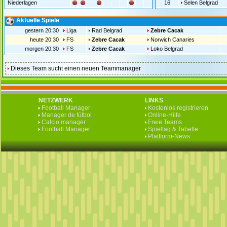
Niederlagen
16
Selen Belgrad
Aktuelle Spiele
gestern 20:30
Liga
Rad Belgrad
Zebre Cacak
heute 20:30
FS
Zebre Cacak
Norwich Canaries
morgen 20:30
FS
Zebre Cacak
Loko Belgrad
Dieses Team sucht einen neuen Teammanager
NETZWERK
LINKS
Football Manager
Kostenlos registrieren
Manager de fútbol
Online-Hilfe
Calcio manager
Freie Teams
Football Manager
Spieltag & Tabelle
Plattform-News