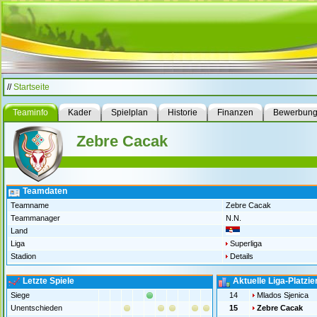
//
Startseite
Teaminfo
Kader
Spielplan
Historie
Finanzen
Bewerbun
Zebre Cacak
Teamdaten
Teamname
Zebre Cacak
Teammanager
N.N.
Land
Liga
Superliga
Stadion
Details
Letzte Spiele
Aktuelle Liga-Platzi
Siege
14
Mlados Sjenica
Unentschieden
15
Zebre Cacak