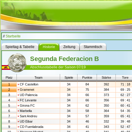
//
Startseite
Spieltag & Tabelle
Historie
Zeitung
Stammtisch
Segunda Federacion B
Abschlusstabelle der Saison 07/19
Platz
Team
Spiele
Punkte
Stärke
Tore
1
CF Castellon
34
84
392
71 : 18
2
Gramenet
34
75
384
69 : 25
3
UD Palencia
34
66
373
62 : 27
4
FC Levante
34
66
356
69 : 41
5
Girona FC
34
62
350
60 : 41
6
Marbella
34
58
364
54 : 35
7
Sant Andreu
34
57
359
65 : 41
8
UD Eibar
34
46
332
39 : 48
9
CD Fuenlabrada
34
41
343
52 : 47