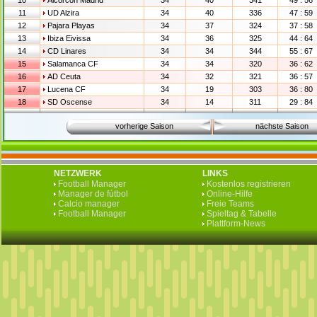
10
Alcorcon Madrid
34
40
341
49 : 56
11
UD Alzira
34
40
336
47 : 59
12
Pajara Playas
34
37
324
37 : 58
13
Ibiza Eivissa
34
36
325
44 : 64
14
CD Linares
34
34
344
55 : 67
15
Salamanca CF
34
34
320
36 : 62
16
AD Ceuta
34
32
321
36 : 57
17
Lucena CF
34
19
303
36 : 80
18
SD Oscense
34
14
311
29 : 84
vorherige Saison
nächste Saison
NETZWERK
LINKS
Football Manager
Kostenlos registrieren
Manager de fútbol
Online-Hilfe
Calcio manager
Freie Teams
Football Manager
Spieltag & Tabelle
Plattform-News