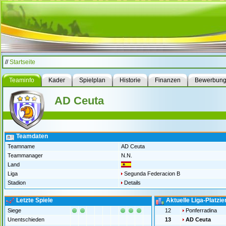
//
Startseite
Teaminfo
Kader
Spielplan
Historie
Finanzen
Bewerbun
AD Ceuta
Teamdaten
Teamname
AD Ceuta
Teammanager
N.N.
Land
Liga
Segunda Federacion B
Stadion
Details
Letzte Spiele
Aktuelle Liga-Platzi
Siege
12
Ponferradina
Unentschieden
13
AD Ceuta