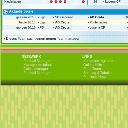
Niederlagen
14
Lucena CF
Aktuelle Spiele
gestern 20:15
Liga
SD Oscense
AD Ceuta
0
heute 20:15
Liga
AD Ceuta
Ponferradina
morgen 20:15
FS
AD Ceuta
Lucena CF
Dieses Team sucht einen neuen Teammanager
NETZWERK
LINKS
Football Manager
Kostenlos registrieren
Manager de fútbol
Online-Hilfe
Calcio manager
Freie Teams
Football Manager
Spieltag & Tabelle
Plattform-News