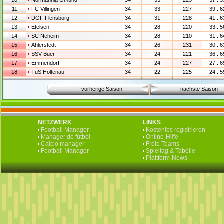
10
Normannia Gmünd
34
33
223
37 : 5
11
FC Villingen
34
33
227
39 : 6
12
DGF Flensborg
34
31
228
41 : 6
13
Etelsen
34
28
220
33 : 5
14
SC Neheim
34
28
210
31 : 6
15
Ahlerstedt
34
26
231
30 : 6
16
SSV Buer
34
24
221
36 : 6
17
Emmendorf
34
24
227
27 : 6
18
TuS Holtenau
34
22
225
24 : 5
vorherige Saison
nächste Saison
NETZWERK
LINKS
Football Manager
Kostenlos registrieren
Manager de fútbol
Online-Hilfe
Calcio manager
Freie Teams
Football Manager
Spieltag & Tabelle
Plattform-News