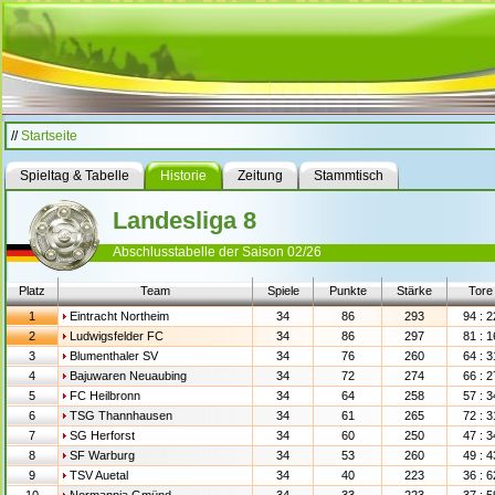
//
Startseite
Spieltag & Tabelle
Historie
Zeitung
Stammtisch
Landesliga 8
Abschlusstabelle der Saison 02/26
Platz
Team
Spiele
Punkte
Stärke
Tore
1
Eintracht Northeim
34
86
293
94 : 2
2
Ludwigsfelder FC
34
86
297
81 : 1
3
Blumenthaler SV
34
76
260
64 : 3
4
Bajuwaren Neuaubing
34
72
274
66 : 2
5
FC Heilbronn
34
64
258
57 : 3
6
TSG Thannhausen
34
61
265
72 : 3
7
SG Herforst
34
60
250
47 : 3
8
SF Warburg
34
53
260
49 : 4
9
TSV Auetal
34
40
223
36 : 6