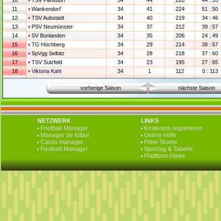
10
TSV Pansdorf
34
44
220
44 : 55
11
Wankendorf
34
41
224
51 : 50
12
TSV Aubstadt
34
40
219
34 : 46
13
PSV Neumünster
34
37
212
39 : 57
14
SV Bonlanden
34
35
206
24 : 49
15
TG Höchberg
34
29
214
38 : 57
16
SpVgg Selbitz
34
28
218
37 : 60
17
TSV Sulzfeld
34
23
195
27 : 65
18
Viktoria Kahl
34
1
112
0 : 113
vorherige Saison
nächste Saison
NETZWERK
LINKS
Football Manager
Kostenlos registrieren
Manager de fútbol
Online-Hilfe
Calcio manager
Freie Teams
Football Manager
Spieltag & Tabelle
Plattform-News