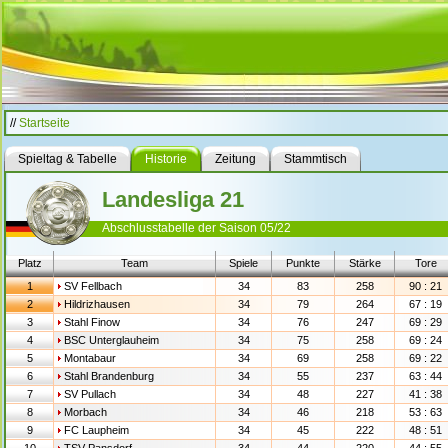
//
Startseite
Spieltag & Tabelle
Historie
Zeitung
Stammtisch
Landesliga 21
Abschlusstabelle der Saison 05/22
Platz
Team
Spiele
Punkte
Stärke
Tore
1
SV Fellbach
34
83
258
90 : 21
2
Hildrizhausen
34
79
264
67 : 19
3
Stahl Finow
34
76
247
69 : 29
4
BSC Unterglauheim
34
75
258
69 : 24
5
Montabaur
34
69
258
69 : 22
6
Stahl Brandenburg
34
55
237
63 : 44
7
SV Pullach
34
48
227
41 : 38
8
Morbach
34
46
218
53 : 63
9
FC Laupheim
34
45
222
48 : 51