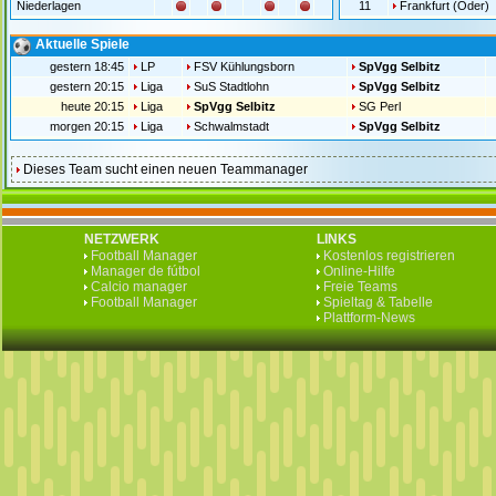
Niederlagen
11
Frankfurt (Oder)
Aktuelle Spiele
gestern 18:45
LP
FSV Kühlungsborn
SpVgg Selbitz
gestern 20:15
Liga
SuS Stadtlohn
SpVgg Selbitz
heute 20:15
Liga
SpVgg Selbitz
SG Perl
morgen 20:15
Liga
Schwalmstadt
SpVgg Selbitz
Dieses Team sucht einen neuen Teammanager
NETZWERK
LINKS
Football Manager
Kostenlos registrieren
Manager de fútbol
Online-Hilfe
Calcio manager
Freie Teams
Football Manager
Spieltag & Tabelle
Plattform-News