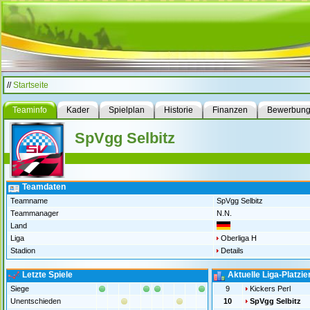
//
Startseite
Teaminfo
Kader
Spielplan
Historie
Finanzen
Bewerbun
SpVgg Selbitz
Teamdaten
Teamname
SpVgg Selbitz
Teammanager
N.N.
Land
Liga
Oberliga H
Stadion
Details
Letzte Spiele
Aktuelle Liga-Platzi
Siege
9
Kickers Perl
Unentschieden
10
SpVgg Selbitz