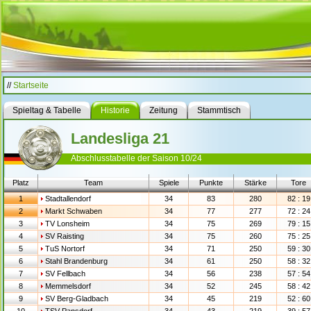
//
Startseite
Spieltag & Tabelle
Historie
Zeitung
Stammtisch
Landesliga 21
Abschlusstabelle der Saison 10/24
Platz
Team
Spiele
Punkte
Stärke
Tore
1
Stadtallendorf
34
83
280
82 : 19
2
Markt Schwaben
34
77
277
72 : 24
3
TV Lonsheim
34
75
269
79 : 15
4
SV Raisting
34
75
260
75 : 25
5
TuS Nortorf
34
71
250
59 : 30
6
Stahl Brandenburg
34
61
250
58 : 32
7
SV Fellbach
34
56
238
57 : 54
8
Memmelsdorf
34
52
245
58 : 42
9
SV Berg-Gladbach
34
45
219
52 : 60