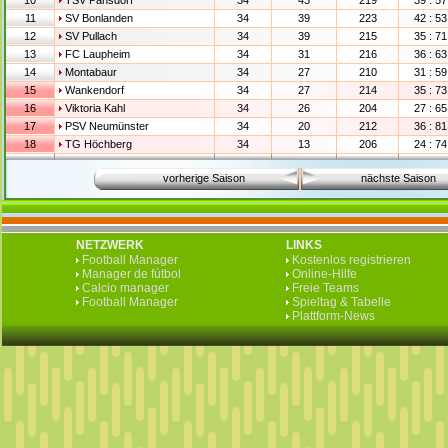
10
TSV Pansdorf
34
43
219
39 : 57
11
SV Bonlanden
34
39
223
42 : 53
12
SV Pullach
34
39
215
35 : 71
13
FC Laupheim
34
31
216
36 : 63
14
Montabaur
34
27
210
31 : 59
15
Wankendorf
34
27
214
35 : 73
16
Viktoria Kahl
34
26
204
27 : 65
17
PSV Neumünster
34
20
212
36 : 81
18
TG Höchberg
34
13
206
24 : 74
vorherige Saison
nächste Saison
NETZWERK
LINKS
Football Manager
Kostenlos registrieren
Manager de fútbol
Online-Hilfe
Calcio manager
Freie Teams
Football Manager
Spieltag & Tabelle
Plattform-News