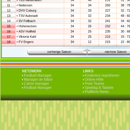
10
TuS Niederaden
34
40
251
51 : 5
11
Neitersen
34
34
250
38 : 7
12
DVV Coburg
34
33
227
32 : 7
13
TSV Aubstadt
34
32
234
48 : 6
14
SV Fellbach
34
32
241
34 : 6
15
Hohenecken
34
26
232
44 : 7
16
ASV Hollfeld
34
25
235
30 : 6
17
Viktoria Kahl
34
25
215
33 : 7
18
FV Engers
34
12
215
22 : 8
vorherige Saison
nächste Saison
NETZWERK
LINKS
Football Manager
Kostenlos registrieren
Manager de fútbol
Online-Hilfe
Calcio manager
Freie Teams
Football Manager
Spieltag & Tabelle
Plattform-News