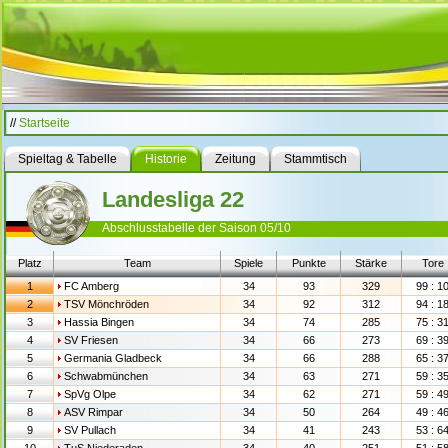
//
Startseite
Spieltag & Tabelle
Historie
Zeitung
Stammtisch
Landesliga 22
Abschlusstabelle der Saison 05/10
Platz
Team
Spiele
Punkte
Stärke
Tore
1
FC Amberg
34
93
329
99 : 1
2
TSV Mönchröden
34
92
312
94 : 1
3
Hassia Bingen
34
74
285
75 : 3
4
SV Friesen
34
66
273
69 : 3
5
Germania Gladbeck
34
66
288
65 : 3
6
Schwabmünchen
34
63
271
59 : 3
7
SpVg Olpe
34
62
271
59 : 4
8
ASV Rimpar
34
50
264
49 : 4
9
SV Pullach
34
41
243
53 : 6