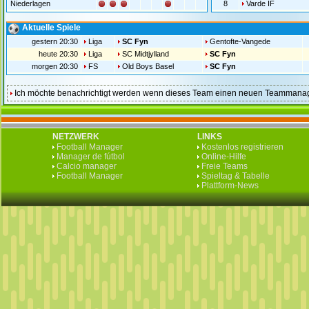
Niederlagen
8
Varde IF
Aktuelle Spiele
gestern 20:30
Liga
SC Fyn
Gentofte-Vangede
heute 20:30
Liga
SC Midtjylland
SC Fyn
morgen 20:30
FS
Old Boys Basel
SC Fyn
Ich möchte benachrichtigt werden wenn dieses Team einen neuen Teammanag
NETZWERK
LINKS
Football Manager
Kostenlos registrieren
Manager de fútbol
Online-Hilfe
Calcio manager
Freie Teams
Football Manager
Spieltag & Tabelle
Plattform-News