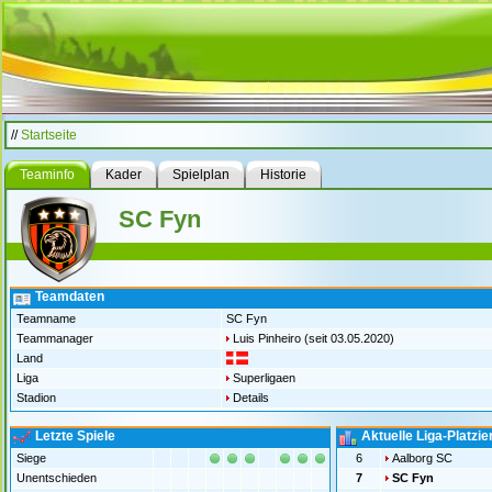
//
Startseite
Teaminfo
Kader
Spielplan
Historie
SC Fyn
Teamdaten
Teamname
SC Fyn
Teammanager
Luis Pinheiro
(seit 03.05.2020)
Land
Liga
Superligaen
Stadion
Details
Letzte Spiele
Aktuelle Liga-Platzi
Siege
6
Aalborg SC
Unentschieden
7
SC Fyn