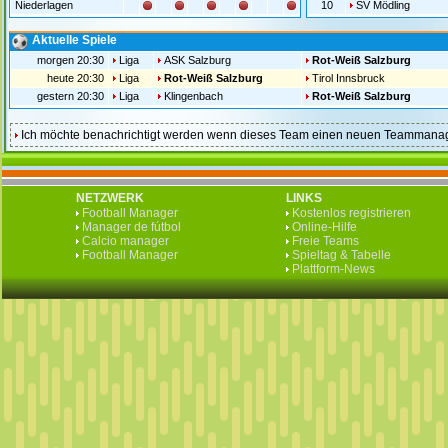
Niederlagen
10
SV Mödling
Aktuelle Spiele
morgen 20:30
Liga
ASK Salzburg
Rot-Weiß Salzburg
heute 20:30
Liga
Rot-Weiß Salzburg
Tirol Innsbruck
gestern 20:30
Liga
Klingenbach
Rot-Weiß Salzburg
Ich möchte benachrichtigt werden wenn dieses Team einen neuen Teammanag
NETZWERK
LINKS
Football Manager
Kostenlos registrieren
Manager de fútbol
Online-Hilfe
Calcio manager
Freie Teams
Football Manager
Spieltag & Tabelle
Plattform-News