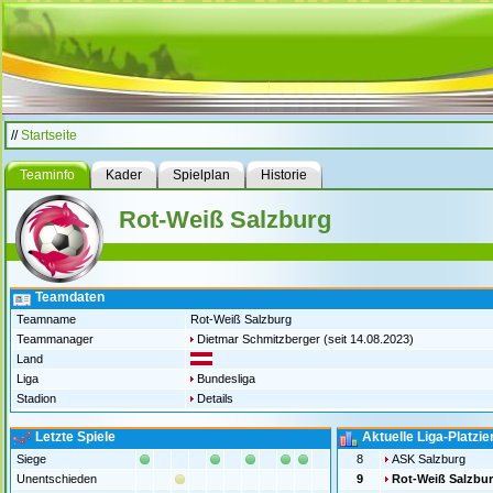
//
Startseite
Teaminfo
Kader
Spielplan
Historie
Rot-Weiß Salzburg
Teamdaten
Teamname
Rot-Weiß Salzburg
Teammanager
Dietmar Schmitzberger
(seit 14.08.2023)
Land
Liga
Bundesliga
Stadion
Details
Letzte Spiele
Aktuelle Liga-Platzi
Siege
8
ASK Salzburg
Unentschieden
9
Rot-Weiß Salzbu