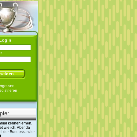
Login
e
ergessen
egistrieren
pfer
nmal kennenlernen.
t wie ich. Aber da
il der Bundeskanzler
t.