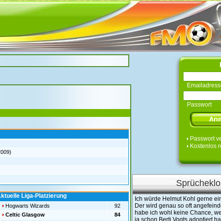
Emailadress
Passwort
Passwort v
Kostenlos r
2009)
Sprücheklo
ktuelle Liga-Platzierung
Ich würde Helmut Kohl gerne ei
Der wird genau so oft angefeinde
Hogwarts Wizards
92
habe ich wohl keine Chance, we
Celtic Glasgow
84
ja schon Berti Vogts adoptiert ha