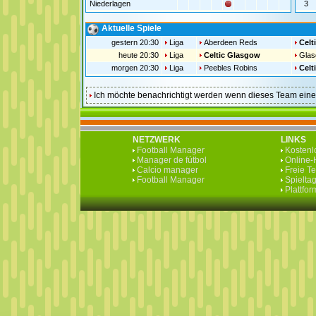
Niederlagen
3
Aktuelle Spiele
gestern 20:30
Liga
Aberdeen Reds
Celt
heute 20:30
Liga
Celtic Glasgow
Glas
morgen 20:30
Liga
Peebles Robins
Celt
Ich möchte benachrichtigt werden wenn dieses Team ei
NETZWERK
LINKS
Football Manager
Kostenlo
Manager de fútbol
Online-H
Calcio manager
Freie T
Football Manager
Spieltag
Plattfo