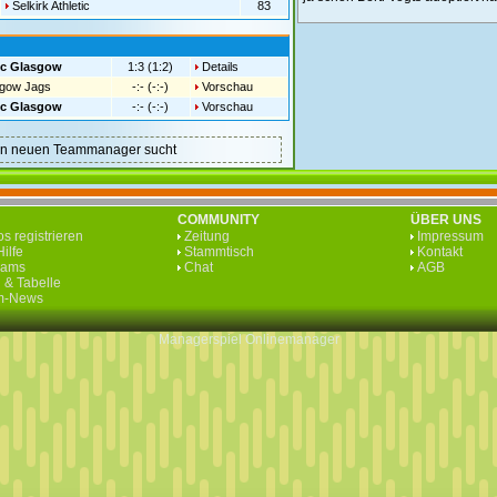
Selkirk Athletic
83
ic Glasgow
1:3 (1:2)
Details
gow Jags
-:- (-:-)
Vorschau
ic Glasgow
-:- (-:-)
Vorschau
nen neuen Teammanager sucht
COMMUNITY
ÜBER UNS
s registrieren
Zeitung
Impressum
ilfe
Stammtisch
Kontakt
eams
Chat
AGB
 & Tabelle
rm-News
Managerspiel
Onlinemanager