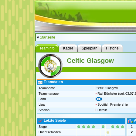
//
Startseite
Teaminfo
Kader
Spielplan
Historie
Celtic Glasgow
Teamdaten
Teamname
Celtic Glasgow
Teammanager
Ralf Bücheler
(seit 03.07.
Land
Liga
Scottish Premiership
Stadion
Details
Letzte Spiele
A
Siege
1
Unentschieden
2