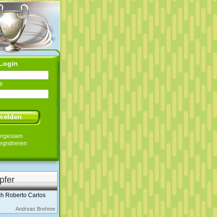
Login
e
ergessen
egistrieren
pfer
h Roberto Carlos
Andreas Brehme