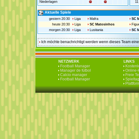
Niederlagen
11
Aktuelle Spiele
gestern 20:30
Liga
Mafra
SC 
heute 20:30
Liga
SC Matosinhos
Figu
morgen 20:30
Liga
Lusitania
SC 
Ich möchte benachrichtigt werden wenn dieses Team ei
NETZWERK
LINKS
Football Manager
Kostenlo
Manager de fútbol
Online-H
Calcio manager
Freie T
Football Manager
Spieltag
Plattfo