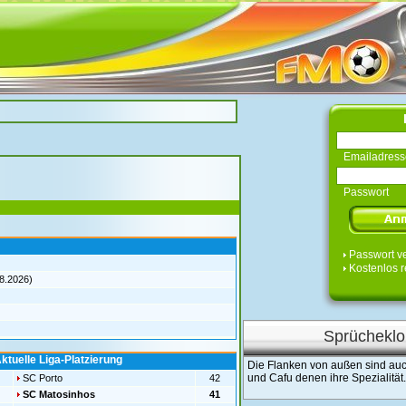
Emailadress
Passwort
Passwort v
Kostenlos r
08.2026)
Sprücheklo
ktuelle Liga-Platzierung
Die Flanken von außen sind auc
und Cafu denen ihre Spezialität.
SC Porto
42
SC Matosinhos
41