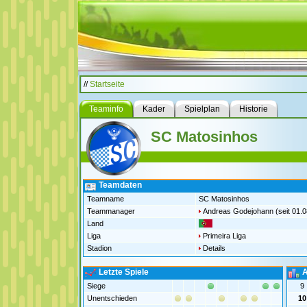
//
Startseite
Teaminfo
Kader
Spielplan
Historie
SC Matosinhos
Teamdaten
Teamname
SC Matosinhos
Teammanager
Andreas Godejohann
(seit 01.
Land
Liga
Primeira Liga
Stadion
Details
Letzte Spiele
A
Siege
9
Unentschieden
10