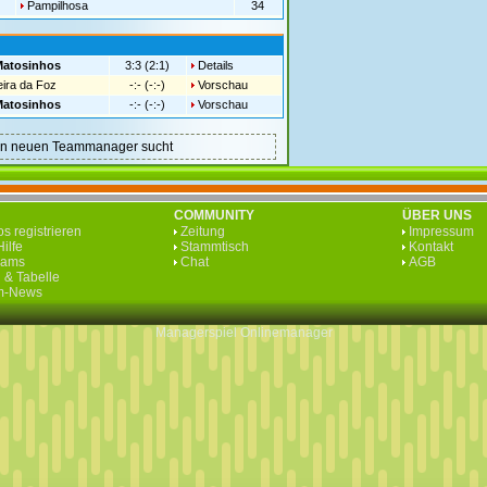
Pampilhosa
34
Matosinhos
3:3 (2:1)
Details
eira da Foz
-:- (-:-)
Vorschau
Matosinhos
-:- (-:-)
Vorschau
nen neuen Teammanager sucht
COMMUNITY
ÜBER UNS
s registrieren
Zeitung
Impressum
ilfe
Stammtisch
Kontakt
eams
Chat
AGB
 & Tabelle
rm-News
Managerspiel
Onlinemanager