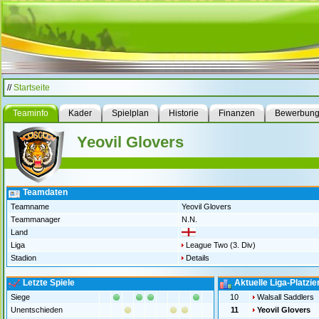
//
Startseite
Teaminfo
Kader
Spielplan
Historie
Finanzen
Bewerbun
Yeovil Glovers
Teamdaten
Teamname
Yeovil Glovers
Teammanager
N.N.
Land
Liga
League Two (3. Div)
Stadion
Details
Letzte Spiele
Aktuelle Liga-Platzi
Siege
10
Walsall Saddlers
Unentschieden
11
Yeovil Glovers