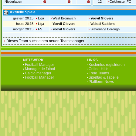
Niederlagen
12
Colchester FC
Aktuelle Spiele
gestern 20:15
Liga
West Bromwich
Yeovil Glovers
heute 20:15
Liga
Yeovil Glovers
Walsall Saddlers
morgen 20:15
FS
Yeovil Glovers
Stevenage Borough
Dieses Team sucht einen neuen Teammanager
NETZWERK
LINKS
Football Manager
Kostenlos registrieren
Manager de fútbol
Online-Hilfe
Calcio manager
Freie Teams
Football Manager
Spieltag & Tabelle
Plattform-News