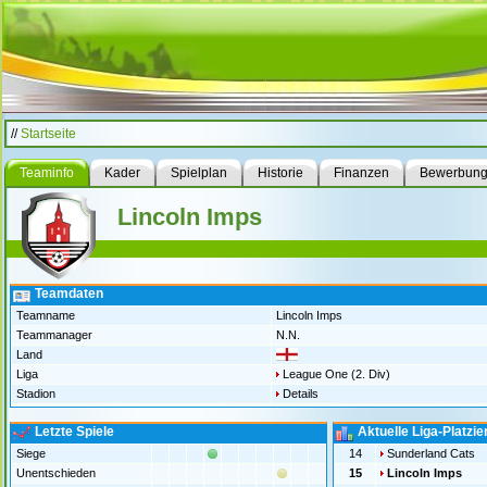
//
Startseite
Teaminfo
Kader
Spielplan
Historie
Finanzen
Bewerbun
Lincoln Imps
Teamdaten
Teamname
Lincoln Imps
Teammanager
N.N.
Land
Liga
League One (2. Div)
Stadion
Details
Letzte Spiele
Aktuelle Liga-Platzi
Siege
14
Sunderland Cats
Unentschieden
15
Lincoln Imps