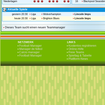
Niederlagen
16
Blackpool Seaside
Aktuelle Spiele
gestern 20:30
Liga
Wolverhampton
Lincoln Imps
heute 20:30
Liga
Brighton Blues
Lincoln Imps
Dieses Team sucht einen neuen Teammanager
NETZWERK
LINKS
Football Manager
Kostenlos registrieren
Manager de fútbol
Online-Hilfe
Calcio manager
Freie Teams
Football Manager
Spieltag & Tabelle
Plattform-News