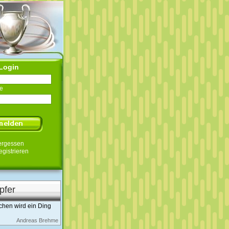
Login
e
ergessen
egistrieren
pfer
hen wird ein Ding
Andreas Brehme