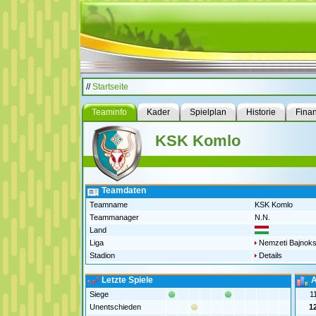
//
Startseite
Teaminfo
Kader
Spielplan
Historie
Fina
KSK Komlo
Teamdaten
Teamname
KSK Komlo
Teammanager
N.N.
Land
Liga
Nemzeti Bajnoks
Stadion
Details
Letzte Spiele
A
Siege
1
Unentschieden
1