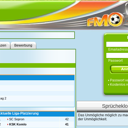
nzen
Bewerbung
Emailadress
Passwort
Passwort v
Kostenlos r
ag 2
Sprücheklo
ktuelle Liga-Platzierung
Das Unmögliche möglich zu mac
der Unmöglichkeit.
1
SC Sopron
42
2
KSK Komlo
41