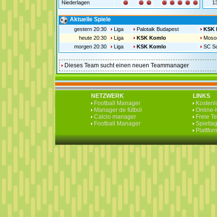
Niederlagen
1
Aktuelle Spiele
gestern 20:30
Liga
Palotaik Budapest
KSK 
heute 20:30
Liga
KSK Komlo
Moso
morgen 20:30
Liga
KSK Komlo
SC S
Dieses Team sucht einen neuen Teammanager
NETZWERK
LINKS
Football Manager
Kostenlo
Manager de fútbol
Online-H
Calcio manager
Freie T
Football Manager
Spieltag
Plattfo