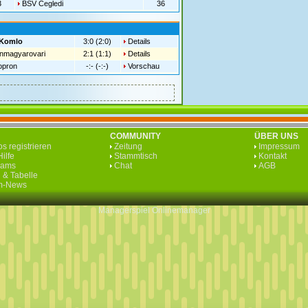
3
BSV Cegledi
36
Komlo
3:0 (2:0)
Details
nmagyarovari
2:1 (1:1)
Details
opron
-:- (-:-)
Vorschau
COMMUNITY
ÜBER UNS
s registrieren
Zeitung
Impressum
ilfe
Stammtisch
Kontakt
eams
Chat
AGB
 & Tabelle
rm-News
Managerspiel
Onlinemanager