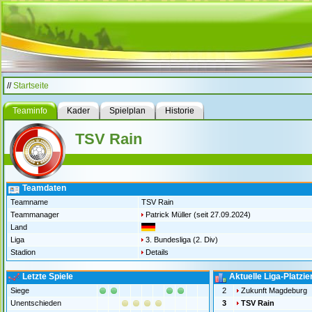
//
Startseite
Teaminfo
Kader
Spielplan
Historie
TSV Rain
Teamdaten
Teamname
TSV Rain
Teammanager
Patrick Müller
(seit 27.09.2024)
Land
Liga
3. Bundesliga (2. Div)
Stadion
Details
Letzte Spiele
Aktuelle Liga-Platzi
Siege
2
Zukunft Magdeburg
Unentschieden
3
TSV Rain