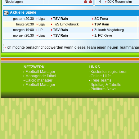
Niederlagen
4
DJK Rosenheim
Aktuelle Spiele
gestern 20:30
Liga
TSV Rain
SC Forst
heute 20:30
Liga
TuS Erndtebrück
TSV Rain
morgen 19:00
LP
TSV Rain
Zukunft Magdeburg
morgen 20:30
Liga
TSV Rain
1. FC Kleve
Ich möchte benachrichtigt werden wenn dieses Team einen neuen Teammanag
NETZWERK
LINKS
Football Manager
Kostenlos registrieren
Manager de fútbol
Online-Hilfe
Calcio manager
Freie Teams
Football Manager
Spieltag & Tabelle
Plattform-News