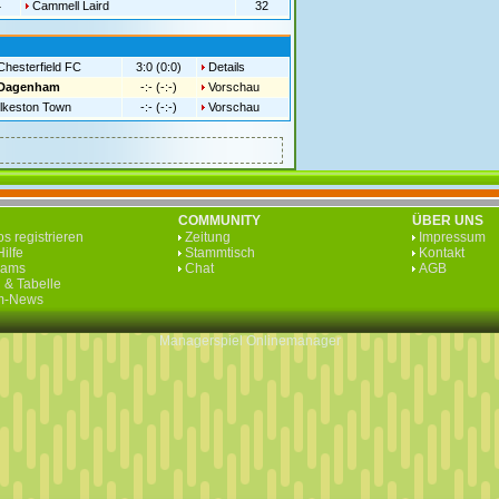
4
Cammell Laird
32
Chesterfield FC
3:0 (0:0)
Details
Dagenham
-:- (-:-)
Vorschau
Ilkeston Town
-:- (-:-)
Vorschau
COMMUNITY
ÜBER UNS
s registrieren
Zeitung
Impressum
ilfe
Stammtisch
Kontakt
eams
Chat
AGB
 & Tabelle
rm-News
Managerspiel
Onlinemanager