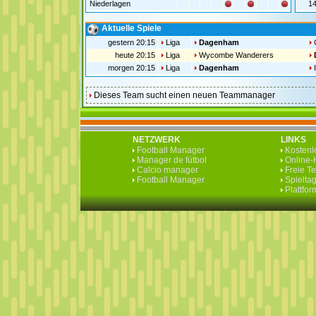
Niederlagen
1
Aktuelle Spiele
gestern 20:15
Liga
Dagenham
heute 20:15
Liga
Wycombe Wanderers
morgen 20:15
Liga
Dagenham
Dieses Team sucht einen neuen Teammanager
NETZWERK
LINKS
Football Manager
Kostenlo
Manager de fútbol
Online-H
Calcio manager
Freie T
Football Manager
Spieltag
Plattfo