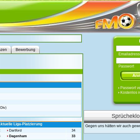
nzen
Bewerbung
Emailadress
Passwort
Passwort v
Kostenlos r
 Div)
Sprücheklo
ktuelle Liga-Platzierung
Gegen uns hätten wir auch gew
2
Dartford
34
3
Dagenham
33