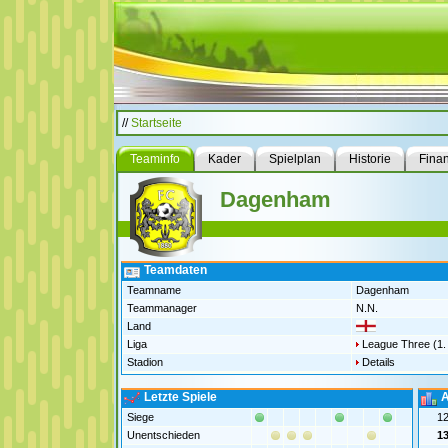
//
Startseite
Teaminfo
Kader
Spielplan
Historie
Fina
Dagenham
Teamdaten
Teamname
Dagenham
Teammanager
N.N.
Land
Liga
League Three (1.
Stadion
Details
Letzte Spiele
A
Siege
1
Unentschieden
1