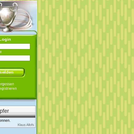
Login
e
ergessen
egistrieren
pfer
onnen.
Klaus Allofs