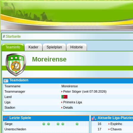
//
Startseite
Teaminfo
Kader
Spielplan
Historie
Moreirense
Teamdaten
Teamname
Moreirense
Teammanager
Peter Stöger
(seit 07.08.2026)
Land
Liga
Primeira Liga
Stadion
Details
Letzte Spiele
Aktuelle Liga-Platzi
Siege
16
Espinho
Unentschieden
17
Chaves