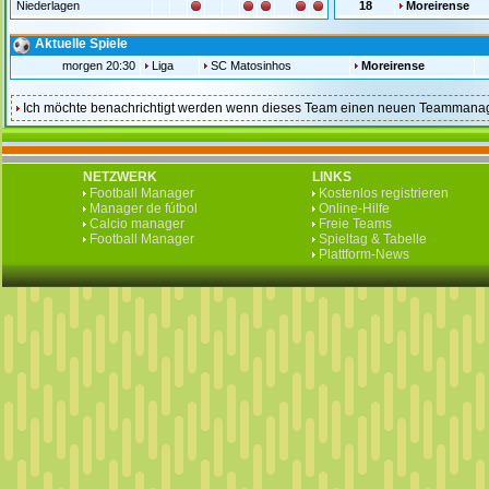
Niederlagen
18
Moreirense
Aktuelle Spiele
morgen 20:30
Liga
SC Matosinhos
Moreirense
Ich möchte benachrichtigt werden wenn dieses Team einen neuen Teammanag
NETZWERK
LINKS
Football Manager
Kostenlos registrieren
Manager de fútbol
Online-Hilfe
Calcio manager
Freie Teams
Football Manager
Spieltag & Tabelle
Plattform-News