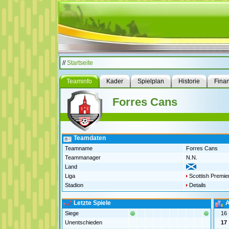
//
Startseite
Teaminfo
Kader
Spielplan
Historie
Fina
Forres Cans
Teamdaten
Teamname
Forres Cans
Teammanager
N.N.
Land
Liga
Scottish Premie
Stadion
Details
Letzte Spiele
A
Siege
16
Unentschieden
17