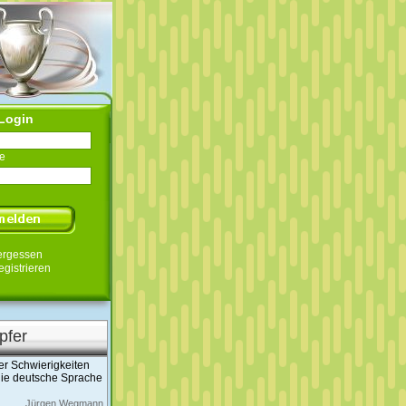
Login
e
ergessen
egistrieren
pfer
r Schwierigkeiten
die deutsche Sprache
Jürgen Wegmann