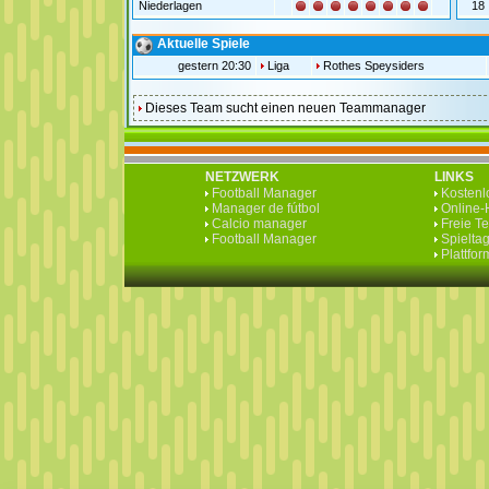
Niederlagen
18
Aktuelle Spiele
gestern 20:30
Liga
Rothes Speysiders
Dieses Team sucht einen neuen Teammanager
NETZWERK
LINKS
Football Manager
Kostenlo
Manager de fútbol
Online-H
Calcio manager
Freie T
Football Manager
Spieltag
Plattfo