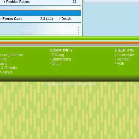
Peebles Robins
22
Forres Cans
2:3 (1:1)
Details
COMMUNITY
ÜBER UNS
s registrieren
Zeitung
Impressum
ilfe
Stammtisch
Kontakt
eams
Chat
AGB
 & Tabelle
rm-News
Managerspiel
Onlinemanager