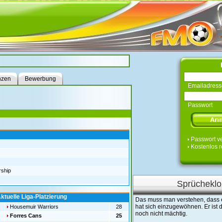
nzen
Bewerbung
Emailadress
Passwort
Passwort v
Kostenlos r
rship
Sprücheklo
ktuelle Liga-Platzierung
Das muss man verstehen, dass e
hat sich einzugewöhnen. Er ist 
Housemuir Warriors
28
noch nicht mächtig.
Forres Cans
25