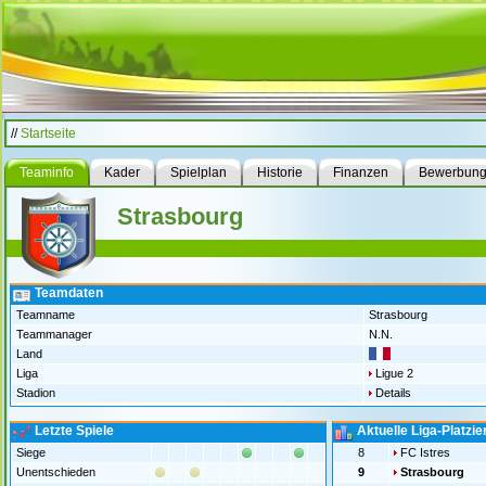
//
Startseite
Teaminfo
Kader
Spielplan
Historie
Finanzen
Bewerbun
Strasbourg
Teamdaten
Teamname
Strasbourg
Teammanager
N.N.
Land
Liga
Ligue 2
Stadion
Details
Letzte Spiele
Aktuelle Liga-Platzi
Siege
8
FC Istres
Unentschieden
9
Strasbourg