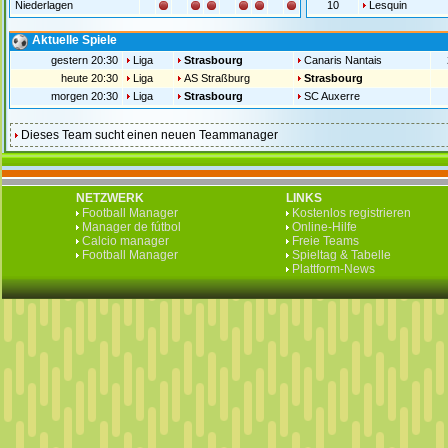
Niederlagen
10
Lesquin
Aktuelle Spiele
gestern 20:30
Liga
Strasbourg
Canaris Nantais
heute 20:30
Liga
AS Straßburg
Strasbourg
morgen 20:30
Liga
Strasbourg
SC Auxerre
Dieses Team sucht einen neuen Teammanager
NETZWERK
LINKS
Football Manager
Kostenlos registrieren
Manager de fútbol
Online-Hilfe
Calcio manager
Freie Teams
Football Manager
Spieltag & Tabelle
Plattform-News