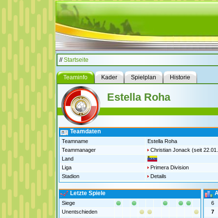
//
Startseite
Teaminfo
Kader
Spielplan
Historie
Estella Roha
Teamdaten
Teamname
Estella Roha
Teammanager
Christian Jonack
(seit 22.01
Land
Liga
Primera Division
Stadion
Details
Letzte Spiele
A
Siege
6
Unentschieden
7