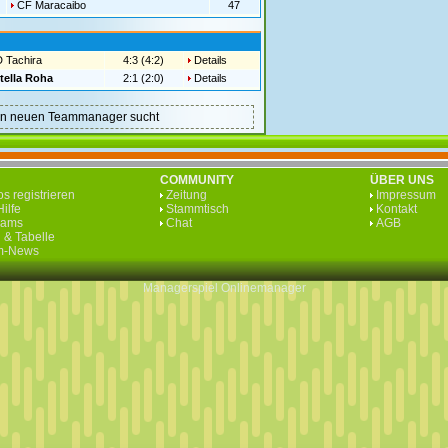
CF Maracaibo
47
 Tachira
4:3 (4:2)
Details
tella Roha
2:1 (2:0)
Details
nen neuen Teammanager sucht
COMMUNITY
ÜBER UNS
s registrieren
Zeitung
Impressum
ilfe
Stammtisch
Kontakt
eams
Chat
AGB
 & Tabelle
rm-News
Managerspiel
Onlinemanager