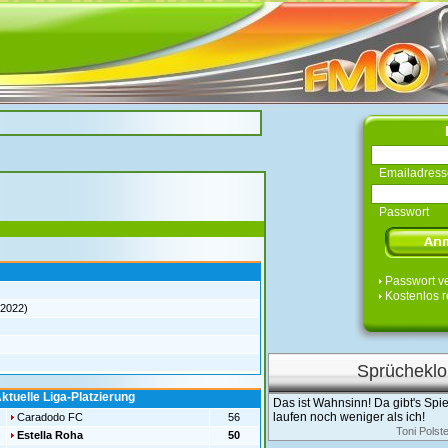
Emailadress
Passwort
Passwort v
Kostenlos r
.2022)
Sprücheklo
ktuelle Liga-Platzierung
Das ist Wahnsinn! Da gibt's Spie
laufen noch weniger als ich!
Caradodo FC
56
Toni Polst
Estella Roha
50