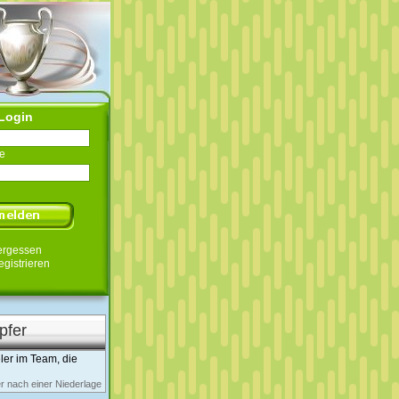
Login
e
ergessen
egistrieren
pfer
ler im Team, die
er nach einer Niederlage