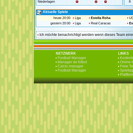
Niederlagen
8
Aktuelle Spiele
heute 20:00
Liga
Estella Roha
UD
gestern 20:00
Liga
Real Caracas
Es
Ich möchte benachrichtigt werden wenn dieses Team ei
NETZWERK
LINKS
Football Manager
Kostenlo
Manager de fútbol
Online-H
Calcio manager
Freie T
Football Manager
Spieltag
Plattfo