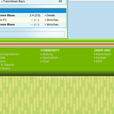
Trenchtown Boys
58
ston Blues
2:4 (2:0)
Details
es FC
-:- (-:-)
Vorschau
ston Blues
-:- (-:-)
Vorschau
COMMUNITY
ÜBER UNS
s registrieren
Zeitung
Impressum
ilfe
Stammtisch
Kontakt
eams
Chat
AGB
 & Tabelle
rm-News
Managerspiel
Onlinemanager