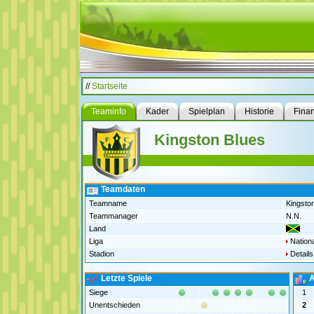
//
Startseite
Teaminfo
Kader
Spielplan
Historie
Fina
Kingston Blues
Teamdaten
Teamname
Kingsto
Teammanager
N.N.
Land
Liga
Nationa
Stadion
Details
Letzte Spiele
A
Siege
1
Unentschieden
2