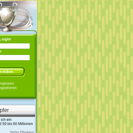
Login
e
ergessen
egistrieren
pfer
ich ein
 50 bis 60 Millionen
Stefan Effenberg