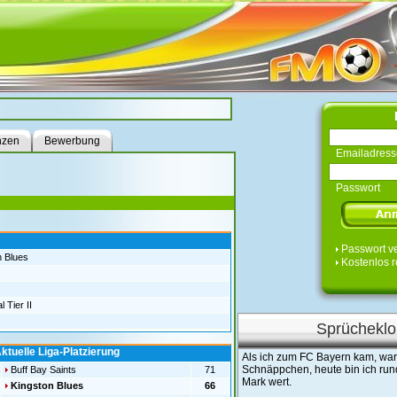
nzen
Bewerbung
Emailadress
Passwort
Passwort v
n Blues
Kostenlos r
l Tier II
Sprücheklo
ktuelle Liga-Platzierung
Als ich zum FC Bayern kam, war 
Schnäppchen, heute bin ich rund
Buff Bay Saints
71
Mark wert.
Kingston Blues
66