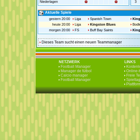
Niederlagen
3
Aktuelle Spiele
gestern 20:00
Liga
Spanish Town
King
heute 20:00
Liga
Kingston Blues
Bodl
morgen 20:00
FS
Buff Bay Saints
King
Dieses Team sucht einen neuen Teammanager
NETZWERK
LINKS
Football Manager
Kostenlo
Manager de fútbol
Online-H
Calcio manager
Freie T
Football Manager
Spieltag
Plattfo