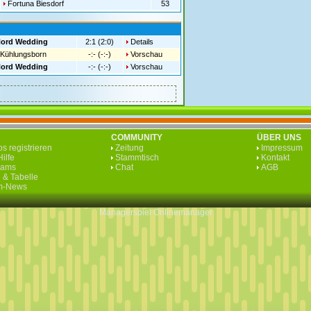
Fortuna Biesdorf
53
Nord Wedding
2:1 (2:0)
Details
Kühlungsborn
-:- (-:-)
Vorschau
Nord Wedding
-:- (-:-)
Vorschau
COMMUNITY
ÜBER UNS
s registrieren
Zeitung
Impressum
ilfe
Stammtisch
Kontakt
eams
Chat
AGB
 & Tabelle
rm-News
Managerspiel
Onlinemanager