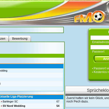
nzen
Bewerbung
Emailadress
Passwort
Passwort v
edding
Kostenlos r
H
Sprücheklo
ktuelle Liga-Platzierung
Zuerst hatten wir kein Glück, u
noch Pech dazu.
Bahlinger SC
67
SV Nord Wedding
54