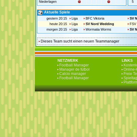
Niederlagen
5
Aktuelle Spiele
gestern 20:15
Liga
BFC Viktoria
SV 
heute 20:15
Liga
SV Nord Wedding
FSV 
morgen 20:15
Liga
Wormatia Worms
SV 
Dieses Team sucht einen neuen Teammanager
NETZWERK
LINKS
Football Manager
Kostenlo
Manager de fútbol
Online-H
Calcio manager
Freie T
Football Manager
Spieltag
Plattfo