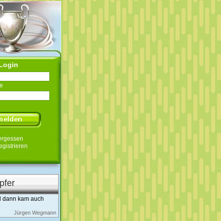
Login
e
ergessen
egistrieren
pfer
nd dann kam auch
Jürgen Wegmann