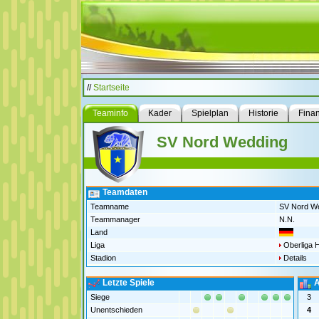
//
Startseite
Teaminfo
Kader
Spielplan
Historie
Fina
SV Nord Wedding
Teamdaten
Teamname
SV Nord W
Teammanager
N.N.
Land
Liga
Oberliga 
Stadion
Details
Letzte Spiele
A
Siege
3
Unentschieden
4