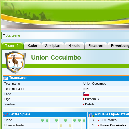
//
Startseite
Teaminfo
Kader
Spielplan
Historie
Finanzen
Bewerbun
Union Cocuimbo
Teamdaten
Teamname
Union Cocuimbo
Teammanager
N.N.
Land
Liga
Primera B
Stadion
Details
Letzte Spiele
Aktuelle Liga-Platzi
Siege
3
UD Catolica
Unentschieden
4
Union Cocuimbo