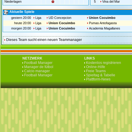
Niederlagen
5
Vina del Mar
Aktuelle Spiele
gestern 20:00
Liga
UD Concepcion
Union Cocuimbo
heute 20:00
Liga
Union Cocuimbo
Pumas Antofagasta
morgen 20:00
Liga
Union Cocuimbo
Academia Magallanes
Dieses Team sucht einen neuen Teammanager
NETZWERK
LINKS
Football Manager
Kostenlos registrieren
Manager de fútbol
Online-Hilfe
Calcio manager
Freie Teams
Football Manager
Spieltag & Tabelle
Plattform-News