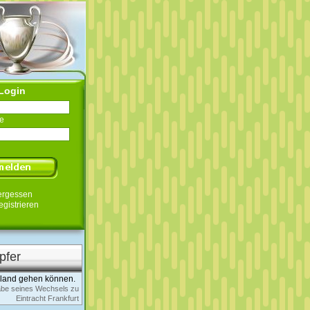
Login
e
ergessen
egistrieren
pfer
sland gehen können.
abe seines Wechsels zu
Eintracht Frankfurt