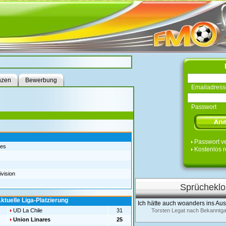
nzen
Bewerbung
Emailadress
Passwort
Passwort v
res
Kostenlos r
vision
Sprücheklo
ktuelle Liga-Platzierung
Ich hätte auch woanders ins Au
UD La Chile
31
Torsten Legat nach Bekanntg
Union Linares
25