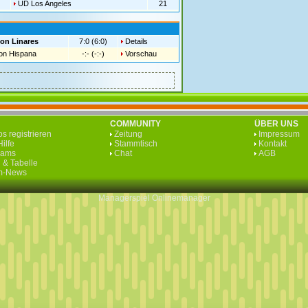
UD Los Angeles
21
on Linares
7:0 (6:0)
Details
on Hispana
-:- (-:-)
Vorschau
COMMUNITY
ÜBER UNS
s registrieren
Zeitung
Impressum
ilfe
Stammtisch
Kontakt
eams
Chat
AGB
 & Tabelle
rm-News
Managerspiel
Onlinemanager