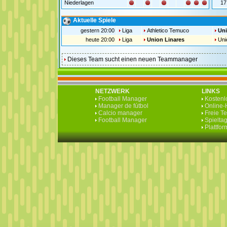
Niederlagen
17
Aktuelle Spiele
gestern 20:00
Liga
Athletico Temuco
Uni
heute 20:00
Liga
Union Linares
Uni
Dieses Team sucht einen neuen Teammanager
NETZWERK
LINKS
Football Manager
Kostenlo
Manager de fútbol
Online-H
Calcio manager
Freie T
Football Manager
Spieltag
Plattfo