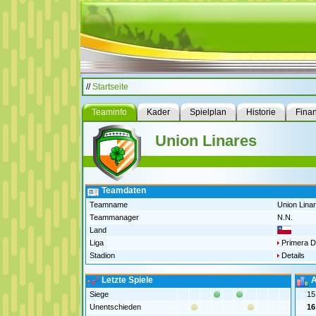
//
Startseite
Teaminfo
Kader
Spielplan
Historie
Fina
Union Linares
Teamdaten
Teamname
Union Lina
Teammanager
N.N.
Land
Liga
Primera Di
Stadion
Details
Letzte Spiele
A
Siege
15
Unentschieden
16