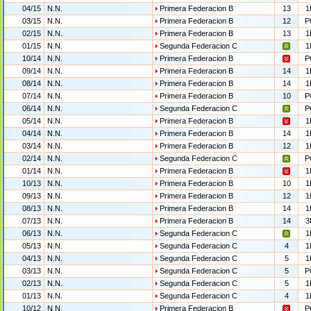
04/15
N.N.
Primera Federacion B
13
1
03/15
N.N.
Primera Federacion B
12
P
02/15
N.N.
Primera Federacion B
13
1
01/15
N.N.
Segunda Federacion C
1
10/14
N.N.
Primera Federacion B
P
09/14
N.N.
Primera Federacion B
14
1
08/14
N.N.
Primera Federacion B
14
1
07/14
N.N.
Primera Federacion B
10
P
06/14
N.N.
Segunda Federacion C
P
05/14
N.N.
Primera Federacion B
1
04/14
N.N.
Primera Federacion B
14
1
03/14
N.N.
Primera Federacion B
12
1
02/14
N.N.
Segunda Federacion C
P
01/14
N.N.
Primera Federacion B
1
10/13
N.N.
Primera Federacion B
10
1
09/13
N.N.
Primera Federacion B
12
1
08/13
N.N.
Primera Federacion B
14
1
07/13
N.N.
Primera Federacion B
14
3
06/13
N.N.
Segunda Federacion C
1
05/13
N.N.
Segunda Federacion C
4
1
04/13
N.N.
Segunda Federacion C
5
1
03/13
N.N.
Segunda Federacion C
5
P
02/13
N.N.
Segunda Federacion C
5
1
01/13
N.N.
Segunda Federacion C
4
1
10/12
N.N.
Primera Federacion B
P