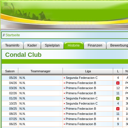
//
Startseite
Teaminfo
Kader
Spielplan
Historie
Finanzen
Bewerbun
Condal Club
Saison
Teammanager
Liga
L
N
05/26
N.N.
Segunda Federacion C
4
04/26
N.N.
Primera Federacion B
P
03/26
N.N.
Primera Federacion B
12
P
02/26
N.N.
Primera Federacion B
11
P
01/26
N.N.
Segunda Federacion C
3
10/25
N.N.
Segunda Federacion C
4
3
09/25
N.N.
Primera Federacion B
1
08/25
N.N.
Primera Federacion B
11
1
07/25
N.N.
Primera Federacion B
8
1
06/25
N.N.
Primera Federacion B
9
3