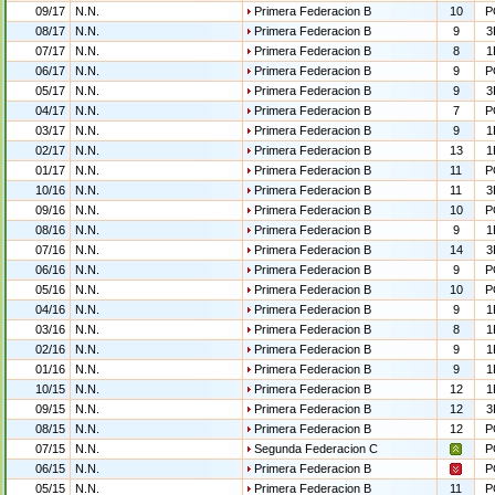
09/17
N.N.
Primera Federacion B
10
P
08/17
N.N.
Primera Federacion B
9
3
07/17
N.N.
Primera Federacion B
8
1
06/17
N.N.
Primera Federacion B
9
P
05/17
N.N.
Primera Federacion B
9
3
04/17
N.N.
Primera Federacion B
7
P
03/17
N.N.
Primera Federacion B
9
1
02/17
N.N.
Primera Federacion B
13
1
01/17
N.N.
Primera Federacion B
11
P
10/16
N.N.
Primera Federacion B
11
3
09/16
N.N.
Primera Federacion B
10
P
08/16
N.N.
Primera Federacion B
9
1
07/16
N.N.
Primera Federacion B
14
3
06/16
N.N.
Primera Federacion B
9
P
05/16
N.N.
Primera Federacion B
10
P
04/16
N.N.
Primera Federacion B
9
1
03/16
N.N.
Primera Federacion B
8
1
02/16
N.N.
Primera Federacion B
9
1
01/16
N.N.
Primera Federacion B
9
1
10/15
N.N.
Primera Federacion B
12
1
09/15
N.N.
Primera Federacion B
12
3
08/15
N.N.
Primera Federacion B
12
P
07/15
N.N.
Segunda Federacion C
P
06/15
N.N.
Primera Federacion B
P
05/15
N.N.
Primera Federacion B
11
P