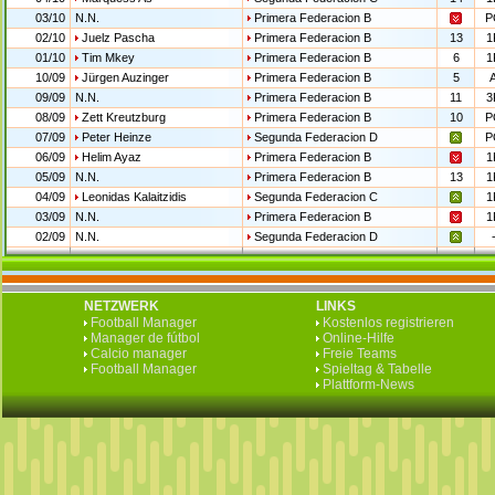
03/10
N.N.
Primera Federacion B
P
02/10
Juelz Pascha
Primera Federacion B
13
1
01/10
Tim Mkey
Primera Federacion B
6
1
10/09
Jürgen Auzinger
Primera Federacion B
5
09/09
N.N.
Primera Federacion B
11
3
08/09
Zett Kreutzburg
Primera Federacion B
10
P
07/09
Peter Heinze
Segunda Federacion D
P
06/09
Helim Ayaz
Primera Federacion B
1
05/09
N.N.
Primera Federacion B
13
1
04/09
Leonidas Kalaitzidis
Segunda Federacion C
1
03/09
N.N.
Primera Federacion B
1
02/09
N.N.
Segunda Federacion D
NETZWERK
LINKS
Football Manager
Kostenlos registrieren
Manager de fútbol
Online-Hilfe
Calcio manager
Freie Teams
Football Manager
Spieltag & Tabelle
Plattform-News