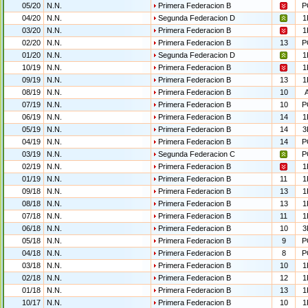
05/20
N.N.
Primera Federacion B
P
04/20
N.N.
Segunda Federacion D
1
03/20
N.N.
Primera Federacion B
1
02/20
N.N.
Primera Federacion B
13
P
01/20
N.N.
Segunda Federacion D
1
10/19
N.N.
Primera Federacion B
1
09/19
N.N.
Primera Federacion B
13
1
08/19
N.N.
Primera Federacion B
10
07/19
N.N.
Primera Federacion B
10
P
06/19
N.N.
Primera Federacion B
14
1
05/19
N.N.
Primera Federacion B
14
3
04/19
N.N.
Primera Federacion B
14
P
03/19
N.N.
Segunda Federacion C
P
02/19
N.N.
Primera Federacion B
1
01/19
N.N.
Primera Federacion B
11
1
09/18
N.N.
Primera Federacion B
13
1
08/18
N.N.
Primera Federacion B
13
1
07/18
N.N.
Primera Federacion B
11
1
06/18
N.N.
Primera Federacion B
10
3
05/18
N.N.
Primera Federacion B
9
P
04/18
N.N.
Primera Federacion B
8
P
03/18
N.N.
Primera Federacion B
10
1
02/18
N.N.
Primera Federacion B
12
1
01/18
N.N.
Primera Federacion B
13
1
10/17
N.N.
Primera Federacion B
10
1