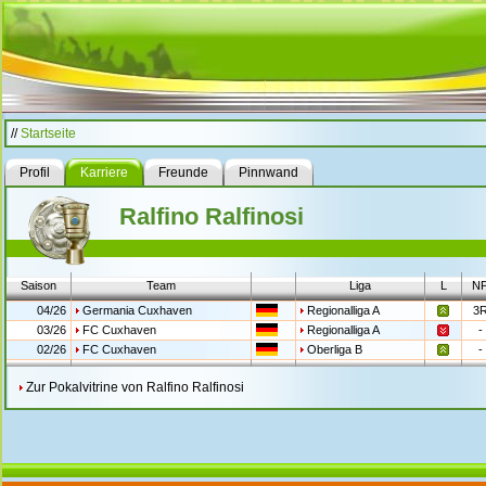
//
Startseite
Profil
Karriere
Freunde
Pinnwand
Ralfino Ralfinosi
Saison
Team
Liga
L
N
04/26
Germania Cuxhaven
Regionalliga A
3
03/26
FC Cuxhaven
Regionalliga A
-
02/26
FC Cuxhaven
Oberliga B
-
Zur Pokalvitrine von Ralfino Ralfinosi