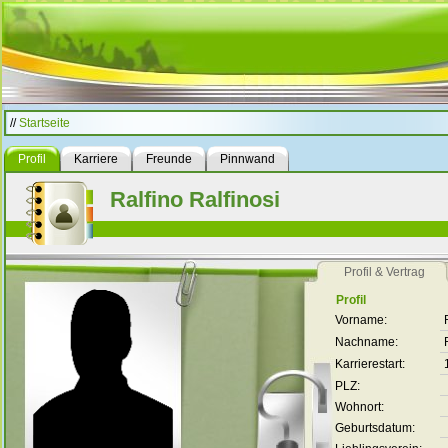
//
Startseite
Profil
Karriere
Freunde
Pinnwand
Ralfino Ralfinosi
Profil & Vertrag
Profil
Vorname:
Nachname:
Karrierestart:
PLZ:
Wohnort:
Geburtsdatum: