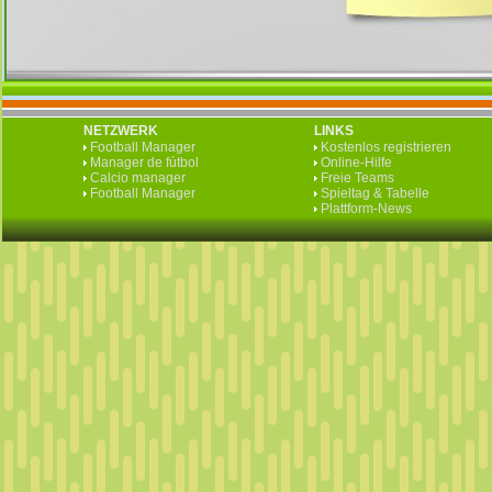
NETZWERK
LINKS
Football Manager
Kostenlos registrieren
Manager de fútbol
Online-Hilfe
Calcio manager
Freie Teams
Football Manager
Spieltag & Tabelle
Plattform-News