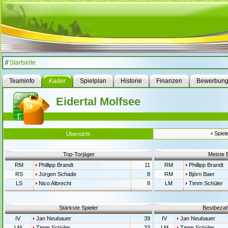
//
Startseite
Teaminfo
Kader
Spielplan
Historie
Finanzen
Bewerbun
Eidertal Molfsee
Spiel
Übersicht
Top-Torjäger
Meiste 
RM
Phillipp Brandt
11
RM
Phillipp Brandt
RS
Jürgen Schade
8
RM
Björn Baer
LS
Nico Albrecht
8
LM
Timm Schüler
Stärkste Spieler
Bestbezahl
IV
Jan Neubauer
39
IV
Jan Neubauer
LM
Timm Schüler
33
LM
Timm Schüler