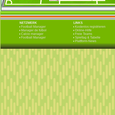
NETZWERK
LINKS
Football Manager
Kostenlos registrieren
Manager de fútbol
Online-Hilfe
Calcio manager
Freie Teams
Football Manager
Spieltag & Tabelle
Plattform-News