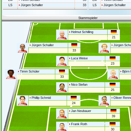
LS
Jürgen Schaller
33
LS
Jürgen Schaller
Stammspieler
Helmut Schilling
21
Jürgen Schaller
Jürgen Sch
33
Luca Weise
23
Timm Schüler
Björn
33
Nico Stefan
25
Phillip Schmid
Oliver Renn
24
Jan Neubauer
39
Frank Roth
30