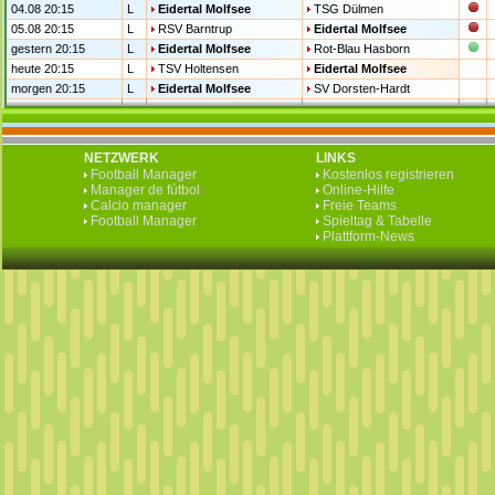
04.08 20:15
L
Eidertal Molfsee
TSG Dülmen
05.08 20:15
L
RSV Barntrup
Eidertal Molfsee
gestern 20:15
L
Eidertal Molfsee
Rot-Blau Hasborn
heute 20:15
L
TSV Holtensen
Eidertal Molfsee
morgen 20:15
L
Eidertal Molfsee
SV Dorsten-Hardt
NETZWERK
LINKS
Football Manager
Kostenlos registrieren
Manager de fútbol
Online-Hilfe
Calcio manager
Freie Teams
Football Manager
Spieltag & Tabelle
Plattform-News