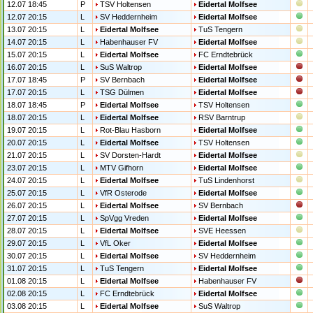
12.07 18:45
P
TSV Holtensen
Eidertal Molfsee
12.07 20:15
L
SV Heddernheim
Eidertal Molfsee
13.07 20:15
L
Eidertal Molfsee
TuS Tengern
14.07 20:15
L
Habenhauser FV
Eidertal Molfsee
15.07 20:15
L
Eidertal Molfsee
FC Erndtebrück
16.07 20:15
L
SuS Waltrop
Eidertal Molfsee
17.07 18:45
P
SV Bernbach
Eidertal Molfsee
17.07 20:15
L
TSG Dülmen
Eidertal Molfsee
18.07 18:45
P
Eidertal Molfsee
TSV Holtensen
18.07 20:15
L
Eidertal Molfsee
RSV Barntrup
19.07 20:15
L
Rot-Blau Hasborn
Eidertal Molfsee
20.07 20:15
L
Eidertal Molfsee
TSV Holtensen
21.07 20:15
L
SV Dorsten-Hardt
Eidertal Molfsee
23.07 20:15
L
MTV Gifhorn
Eidertal Molfsee
24.07 20:15
L
Eidertal Molfsee
TuS Lindenhorst
25.07 20:15
L
VfR Osterode
Eidertal Molfsee
26.07 20:15
L
Eidertal Molfsee
SV Bernbach
27.07 20:15
L
SpVgg Vreden
Eidertal Molfsee
28.07 20:15
L
Eidertal Molfsee
SVE Heessen
29.07 20:15
L
VfL Oker
Eidertal Molfsee
30.07 20:15
L
Eidertal Molfsee
SV Heddernheim
31.07 20:15
L
TuS Tengern
Eidertal Molfsee
01.08 20:15
L
Eidertal Molfsee
Habenhauser FV
02.08 20:15
L
FC Erndtebrück
Eidertal Molfsee
03.08 20:15
L
Eidertal Molfsee
SuS Waltrop