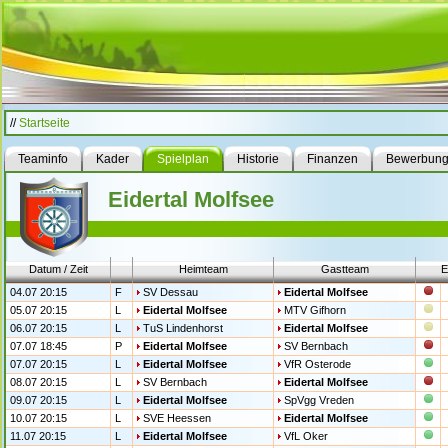
//
Startseite
Teaminfo
Kader
Spielplan
Historie
Finanzen
Bewerbun
Eidertal Molfsee
Datum / Zeit
Heimteam
Gastteam
E
04.07 20:15
F
SV Dessau
Eidertal Molfsee
05.07 20:15
L
Eidertal Molfsee
MTV Gifhorn
06.07 20:15
L
TuS Lindenhorst
Eidertal Molfsee
07.07 18:45
P
Eidertal Molfsee
SV Bernbach
07.07 20:15
L
Eidertal Molfsee
VfR Osterode
08.07 20:15
L
SV Bernbach
Eidertal Molfsee
09.07 20:15
L
Eidertal Molfsee
SpVgg Vreden
10.07 20:15
L
SVE Heessen
Eidertal Molfsee
11.07 20:15
L
Eidertal Molfsee
VfL Oker