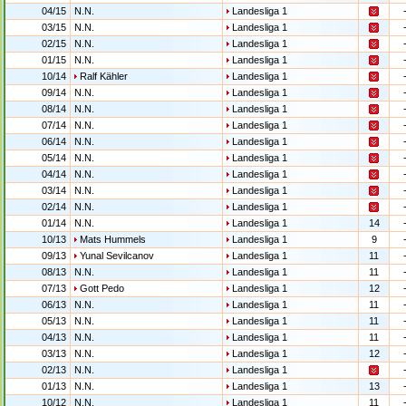
04/15
N.N.
Landesliga 1
03/15
N.N.
Landesliga 1
02/15
N.N.
Landesliga 1
01/15
N.N.
Landesliga 1
10/14
Ralf Kähler
Landesliga 1
09/14
N.N.
Landesliga 1
08/14
N.N.
Landesliga 1
07/14
N.N.
Landesliga 1
06/14
N.N.
Landesliga 1
05/14
N.N.
Landesliga 1
04/14
N.N.
Landesliga 1
03/14
N.N.
Landesliga 1
02/14
N.N.
Landesliga 1
01/14
N.N.
Landesliga 1
14
10/13
Mats Hummels
Landesliga 1
9
09/13
Yunal Sevilcanov
Landesliga 1
11
08/13
N.N.
Landesliga 1
11
07/13
Gott Pedo
Landesliga 1
12
06/13
N.N.
Landesliga 1
11
05/13
N.N.
Landesliga 1
11
04/13
N.N.
Landesliga 1
11
03/13
N.N.
Landesliga 1
12
02/13
N.N.
Landesliga 1
01/13
N.N.
Landesliga 1
13
10/12
N.N.
Landesliga 1
11