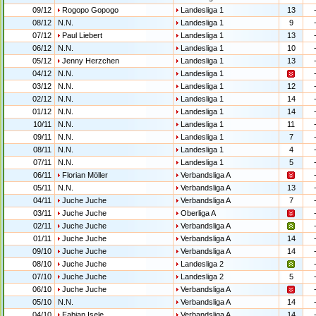
09/12
Rogopo Gopogo
Landesliga 1
13
08/12
N.N.
Landesliga 1
9
07/12
Paul Liebert
Landesliga 1
13
06/12
N.N.
Landesliga 1
10
05/12
Jenny Herzchen
Landesliga 1
13
04/12
N.N.
Landesliga 1
03/12
N.N.
Landesliga 1
12
02/12
N.N.
Landesliga 1
14
01/12
N.N.
Landesliga 1
14
10/11
N.N.
Landesliga 1
11
09/11
N.N.
Landesliga 1
7
08/11
N.N.
Landesliga 1
4
07/11
N.N.
Landesliga 1
5
06/11
Florian Möller
Verbandsliga A
05/11
N.N.
Verbandsliga A
13
04/11
Juche Juche
Verbandsliga A
7
03/11
Juche Juche
Oberliga A
02/11
Juche Juche
Verbandsliga A
01/11
Juche Juche
Verbandsliga A
14
09/10
Juche Juche
Verbandsliga A
14
08/10
Juche Juche
Landesliga 2
07/10
Juche Juche
Landesliga 2
5
06/10
Juche Juche
Verbandsliga A
05/10
N.N.
Verbandsliga A
14
04/10
Fabian Isele
Verbandsliga A
14