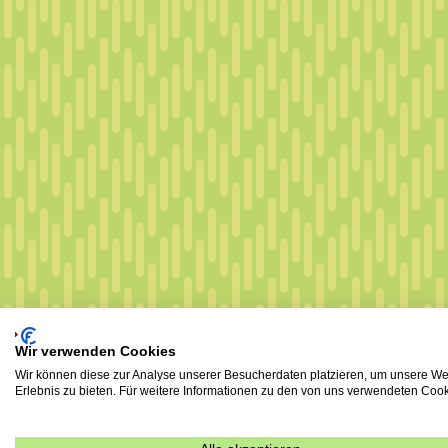
Wir verwenden Cookies
Wir können diese zur Analyse unserer Besucherdaten platzieren, um unsere Web
Erlebnis zu bieten. Für weitere Informationen zu den von uns verwendeten Cooki