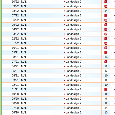
10/22
N.N.
Landesliga 2
09/22
N.N.
Landesliga 2
08/22
N.N.
Landesliga 2
14
07/22
N.N.
Landesliga 2
06/22
N.N.
Landesliga 2
05/22
N.N.
Landesliga 2
04/22
N.N.
Landesliga 2
03/22
N.N.
Landesliga 2
02/22
N.N.
Landesliga 2
01/22
N.N.
Landesliga 2
10/21
N.N.
Landesliga 2
09/21
N.N.
Landesliga 2
08/21
N.N.
Landesliga 2
14
07/21
N.N.
Landesliga 2
06/21
N.N.
Landesliga 2
11
05/21
N.N.
Landesliga 2
5
04/21
N.N.
Landesliga 2
10
03/21
N.N.
Landesliga 2
8
02/21
N.N.
Landesliga 2
10
01/21
N.N.
Landesliga 2
10/20
N.N.
Landesliga 2
8
09/20
N.N.
Landesliga 2
6
08/20
N.N.
Landesliga 2
8
07/20
N.N.
Landesliga 2
14
06/20
N.N.
Landesliga 2
13