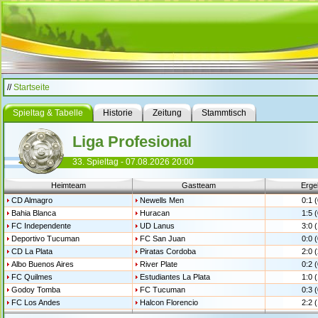
//
Startseite
Spieltag & Tabelle
Historie
Zeitung
Stammtisch
Liga Profesional
33. Spieltag - 07.08.2026 20:00
Heimteam
Gastteam
Erge
CD Almagro
Newells Men
0:1 (
Bahia Blanca
Huracan
1:5 (
FC Independente
UD Lanus
3:0 (
Deportivo Tucuman
FC San Juan
0:0 (
CD La Plata
Piratas Cordoba
2:0 (
Albo Buenos Aires
River Plate
0:2 (
FC Quilmes
Estudiantes La Plata
1:0 (
Godoy Tomba
FC Tucuman
0:3 (
FC Los Andes
Halcon Florencio
2:2 (