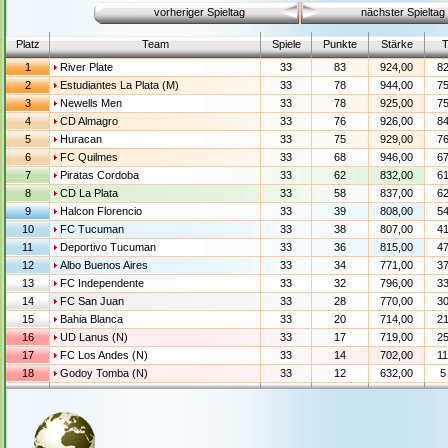
vorheriger Spieltag
nächster Spieltag
Platz
Team
Spiele
Punkte
Stärke
T
1
River Plate
33
83
924,00
82
2
Estudiantes La Plata (M)
33
78
944,00
75
3
Newells Men
33
78
925,00
75
4
CD Almagro
33
76
926,00
84
5
Huracan
33
75
929,00
76
6
FC Quilmes
33
68
946,00
67
7
Piratas Cordoba
33
62
832,00
61
8
CD La Plata
33
58
837,00
62
9
Halcon Florencio
33
39
808,00
54
10
FC Tucuman
33
38
807,00
41
11
Deportivo Tucuman
33
36
815,00
47
12
Albo Buenos Aires
33
34
771,00
37
13
FC Independente
33
32
796,00
33
14
FC San Juan
33
28
770,00
30
15
Bahia Blanca
33
20
714,00
21
16
UD Lanus (N)
33
17
719,00
25
17
FC Los Andes (N)
33
14
702,00
11
18
Godoy Tomba (N)
33
12
632,00
5