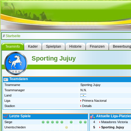
//
Startseite
Teaminfo
Kader
Spielplan
Historie
Finanzen
Bewerbun
Sporting Jujuy
Teamdaten
Teamname
Sporting Jujuy
Teammanager
N.N.
Land
Liga
Primera Nacional
Stadion
Details
Letzte Spiele
Aktuelle Liga-Platzi
Siege
4
Matadores Victoria
Unentschieden
5
Sporting Jujuy