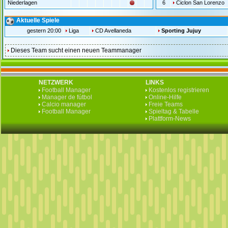
Niederlagen
6
Ciclon San Lorenzo
Aktuelle Spiele
gestern 20:00
Liga
CD Avellaneda
Sporting Jujuy
Dieses Team sucht einen neuen Teammanager
NETZWERK
LINKS
Football Manager
Kostenlos registrieren
Manager de fútbol
Online-Hilfe
Calcio manager
Freie Teams
Football Manager
Spieltag & Tabelle
Plattform-News