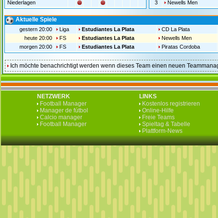
Niederlagen
3
Newells Men
Aktuelle Spiele
gestern 20:00
Liga
Estudiantes La Plata
CD La Plata
heute 20:00
FS
Estudiantes La Plata
Newells Men
morgen 20:00
FS
Estudiantes La Plata
Piratas Cordoba
Ich möchte benachrichtigt werden wenn dieses Team einen neuen Teammanag
NETZWERK
LINKS
Football Manager
Kostenlos registrieren
Manager de fútbol
Online-Hilfe
Calcio manager
Freie Teams
Football Manager
Spieltag & Tabelle
Plattform-News