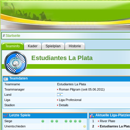
//
Startseite
Teaminfo
Kader
Spielplan
Historie
Estudiantes La Plata
Teamdaten
Teamname
Estudiantes La Plata
Teammanager
Roman Pilgram
(seit 05.06.2011)
Land
Liga
Liga Profesional
Stadion
Details
Letzte Spiele
Aktuelle Liga-Platzi
Siege
1
River Plate
Unentschieden
2
Estudiantes La Plat