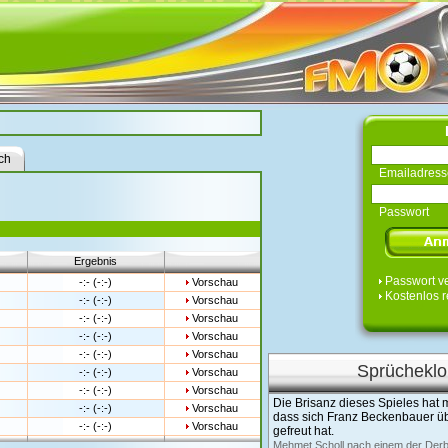
ch
Emailadress
Passwort
Ergebnis
Passwort v
-:- (-:-)
Vorschau
Kostenlos r
-:- (-:-)
Vorschau
-:- (-:-)
Vorschau
-:- (-:-)
Vorschau
-:- (-:-)
Vorschau
Sprücheklo
-:- (-:-)
Vorschau
-:- (-:-)
Vorschau
Die Brisanz dieses Spieles hat 
-:- (-:-)
Vorschau
dass sich Franz Beckenbauer üb
-:- (-:-)
Vorschau
gefreut hat.
Mehmet Scholl nach einem der Derb