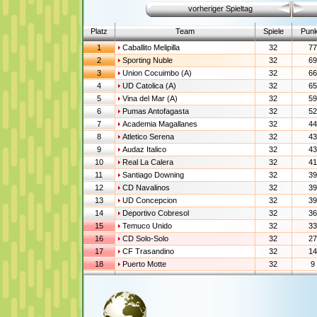
vorheriger Spieltag
Platz
Team
Spiele
Punk
1
Caballito Melipilla
32
77
2
Sporting Nuble
32
69
3
Union Cocuimbo (A)
32
66
4
UD Catolica (A)
32
65
5
Vina del Mar (A)
32
59
6
Pumas Antofagasta
32
52
7
Academia Magallanes
32
44
8
Atletico Serena
32
43
9
Audaz Italico
32
43
10
Real La Calera
32
41
11
Santiago Downing
32
39
12
CD Navalinos
32
39
13
UD Concepcion
32
39
14
Deportivo Cobresol
32
36
15
Temuco Unido
32
33
16
CD Solo-Solo
32
27
17
CF Trasandino
32
14
18
Puerto Motte
32
9