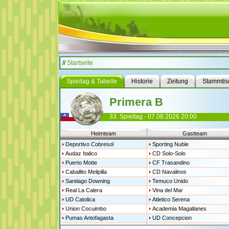
//
Startseite
Spieltag & Tabelle
Historie
Zeitung
Stammtis
Primera B
33. Spieltag - 07.08.2026 20:00
Heimteam
Gastteam
Deportivo Cobresol
Sporting Nuble
Audaz Italico
CD Solo-Solo
Puerto Motte
CF Trasandino
Caballito Melipilla
CD Navalinos
Santiago Downing
Temuco Unido
Real La Calera
Vina del Mar
UD Catolica
Atletico Serena
Union Cocuimbo
Academia Magallanes
Pumas Antofagasta
UD Concepcion