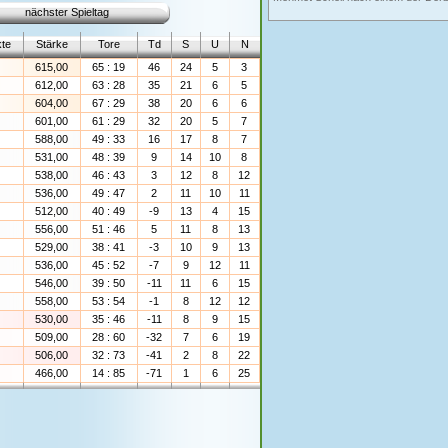
nächster Spieltag
te
Stärke
Tore
Td
S
U
N
615,00
65 : 19
46
24
5
3
612,00
63 : 28
35
21
6
5
604,00
67 : 29
38
20
6
6
601,00
61 : 29
32
20
5
7
588,00
49 : 33
16
17
8
7
531,00
48 : 39
9
14
10
8
538,00
46 : 43
3
12
8
12
536,00
49 : 47
2
11
10
11
512,00
40 : 49
-9
13
4
15
556,00
51 : 46
5
11
8
13
529,00
38 : 41
-3
10
9
13
536,00
45 : 52
-7
9
12
11
546,00
39 : 50
-11
11
6
15
558,00
53 : 54
-1
8
12
12
530,00
35 : 46
-11
8
9
15
509,00
28 : 60
-32
7
6
19
506,00
32 : 73
-41
2
8
22
466,00
14 : 85
-71
1
6
25