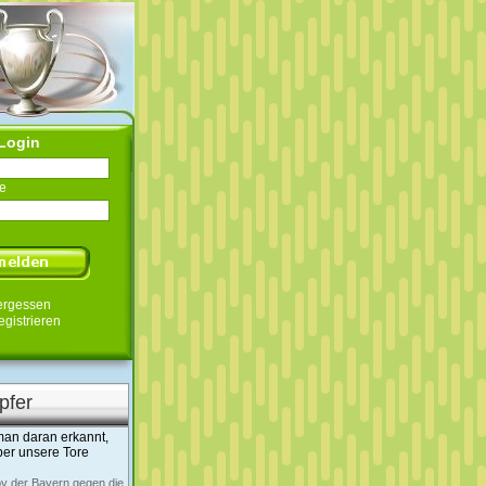
Login
e
ergessen
egistrieren
pfer
man daran erkannt,
er unsere Tore
y der Bayern gegen die