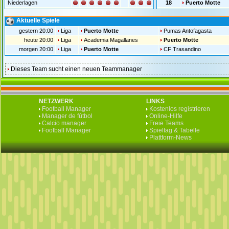
Niederlagen
18
Puerto Motte
Aktuelle Spiele
gestern 20:00
Liga
Puerto Motte
Pumas Antofagasta
heute 20:00
Liga
Academia Magallanes
Puerto Motte
morgen 20:00
Liga
Puerto Motte
CF Trasandino
Dieses Team sucht einen neuen Teammanager
NETZWERK
LINKS
Football Manager
Kostenlos registrieren
Manager de fútbol
Online-Hilfe
Calcio manager
Freie Teams
Football Manager
Spieltag & Tabelle
Plattform-News