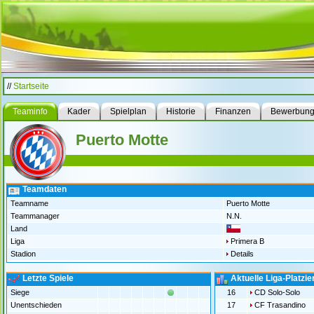
//
Startseite
Teaminfo
Kader
Spielplan
Historie
Finanzen
Bewerbun
Puerto Motte
Teamdaten
Teamname
Puerto Motte
Teammanager
N.N.
Land
Liga
Primera B
Stadion
Details
Letzte Spiele
Aktuelle Liga-Platzi
Siege
16
CD Solo-Solo
Unentschieden
17
CF Trasandino