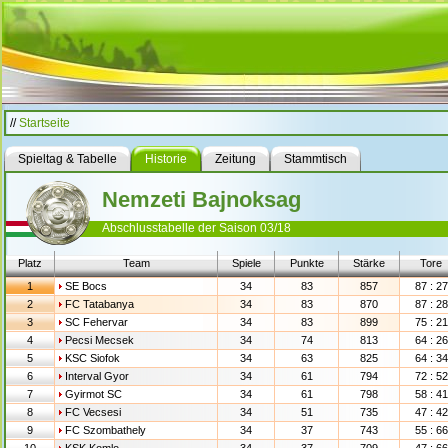
//
Startseite
Spieltag & Tabelle
Historie
Zeitung
Stammtisch
Nemzeti Bajnoksag
Abschlusstabelle der Saison 03/18
Platz
Team
Spiele
Punkte
Stärke
Tore
1
SE Bocs
34
83
857
87 : 27
2
FC Tatabanya
34
83
870
87 : 28
3
SC Fehervar
34
83
899
75 : 21
4
Pecsi Mecsek
34
74
813
64 : 26
5
KSC Siofok
34
63
825
64 : 34
6
Interval Gyor
34
61
794
72 : 52
7
Gyirmot SC
34
61
798
58 : 41
8
FC Vecsesi
34
51
735
47 : 42
9
FC Szombathely
34
37
743
55 : 66