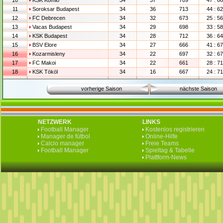
10
KSK Komlo
34
37
709
47 : 66
11
Soroksar Budapest
34
36
713
44 : 62
12
FC Debrecen
34
32
673
25 : 56
13
Vacas Budapest
34
29
698
33 : 58
14
KSK Budapest
34
28
712
36 : 64
15
BSV Elore
34
27
666
41 : 67
16
Kozarmisleny
34
22
697
32 : 67
17
FC Makoi
34
22
661
28 : 71
18
KSK Tököl
34
16
667
24 : 71
vorherige Saison
nächste Saison
NETZWERK
LINKS
Football Manager
Kostenlos registrieren
Manager de fútbol
Online-Hilfe
Calcio manager
Freie Teams
Football Manager
Spieltag & Tabelle
Plattform-News