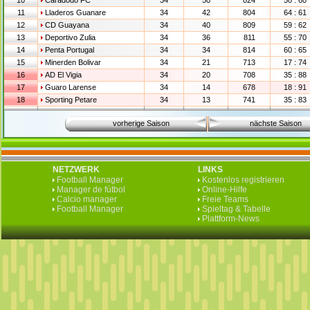
10
Caradodo FC
34
50
824
58 : 60
11
Lladeros Guanare
34
42
804
64 : 61
12
CD Guayana
34
40
809
59 : 62
13
Deportivo Zulia
34
36
811
55 : 70
14
Penta Portugal
34
34
814
60 : 65
15
Minerden Bolivar
34
21
713
17 : 74
16
AD El Vigia
34
20
708
35 : 88
17
Guaro Larense
34
14
678
18 : 91
18
Sporting Petare
34
13
741
35 : 83
vorherige Saison
nächste Saison
NETZWERK
LINKS
Football Manager
Kostenlos registrieren
Manager de fútbol
Online-Hilfe
Calcio manager
Freie Teams
Football Manager
Spieltag & Tabelle
Plattform-News