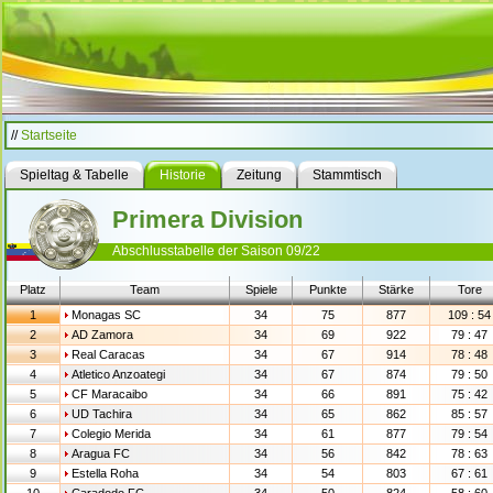
//
Startseite
Spieltag & Tabelle
Historie
Zeitung
Stammtisch
Primera Division
Abschlusstabelle der Saison 09/22
Platz
Team
Spiele
Punkte
Stärke
Tore
1
Monagas SC
34
75
877
109 : 54
2
AD Zamora
34
69
922
79 : 47
3
Real Caracas
34
67
914
78 : 48
4
Atletico Anzoategi
34
67
874
79 : 50
5
CF Maracaibo
34
66
891
75 : 42
6
UD Tachira
34
65
862
85 : 57
7
Colegio Merida
34
61
877
79 : 54
8
Aragua FC
34
56
842
78 : 63
9
Estella Roha
34
54
803
67 : 61