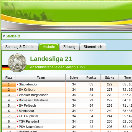
//
Startseite
Spieltag & Tabelle
Historie
Zeitung
Stammtisch
Landesliga 21
Abschlusstabelle der Saison 10/21
Platz
Team
Spiele
Punkte
Stärke
Tore
1
Stadtallendorf
34
85
272
85 : 1
2
SV Kyllburg
34
85
273
72 : 1
3
Wacker Burghausen
34
84
270
82 : 2
4
Borussia Hildesheim
34
79
277
84 : 1
5
SV Fellbach
34
64
263
71 : 4
6
Montabaur
34
62
249
68 : 3
7
FC Laupheim
34
54
244
55 : 4
8
TSV Pansdorf
34
53
238
62 : 3
9
PSV Neumünster
34
42
205
32 : 4