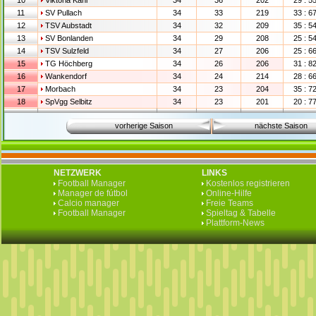
10
Viktoria Kahl
34
36
202
29 : 5
11
SV Pullach
34
33
219
33 : 6
12
TSV Aubstadt
34
32
209
35 : 5
13
SV Bonlanden
34
29
208
25 : 5
14
TSV Sulzfeld
34
27
206
25 : 6
15
TG Höchberg
34
26
206
31 : 8
16
Wankendorf
34
24
214
28 : 6
17
Morbach
34
23
204
35 : 7
18
SpVgg Selbitz
34
23
201
20 : 7
vorherige Saison
nächste Saison
NETZWERK
LINKS
Football Manager
Kostenlos registrieren
Manager de fútbol
Online-Hilfe
Calcio manager
Freie Teams
Football Manager
Spieltag & Tabelle
Plattform-News